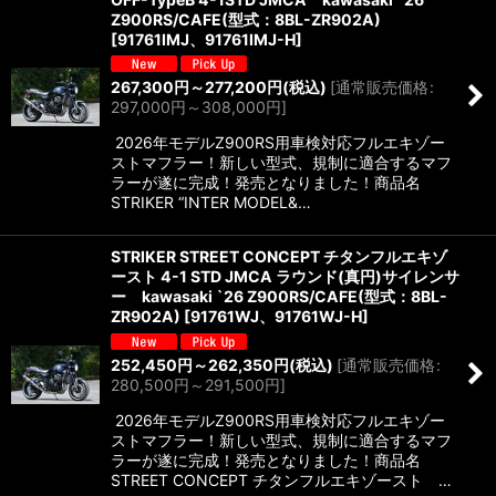
Z900RS/CAFE(型式：8BL-ZR902A)
[
91761IMJ、91761IMJ-H
]
267,300
円
～277,200
円
(税込)
[
通常販売価格
:
297,000
円
～308,000
円
]
2026年モデルZ900RS用車検対応フルエキゾー
ストマフラー！新しい型式、規制に適合するマフ
ラーが遂に完成！発売となりました！商品名
STRIKER “INTER MODEL&…
STRIKER STREET CONCEPT チタンフルエキゾ
ースト 4-1 STD JMCA ラウンド(真円)サイレンサ
ー kawasaki `26 Z900RS/CAFE(型式：8BL-
ZR902A)
[
91761WJ、91761WJ-H
]
252,450
円
～262,350
円
(税込)
[
通常販売価格
:
280,500
円
～291,500
円
]
2026年モデルZ900RS用車検対応フルエキゾー
ストマフラー！新しい型式、規制に適合するマフ
ラーが遂に完成！発売となりました！商品名
STREET CONCEPT チタンフルエキゾースト …