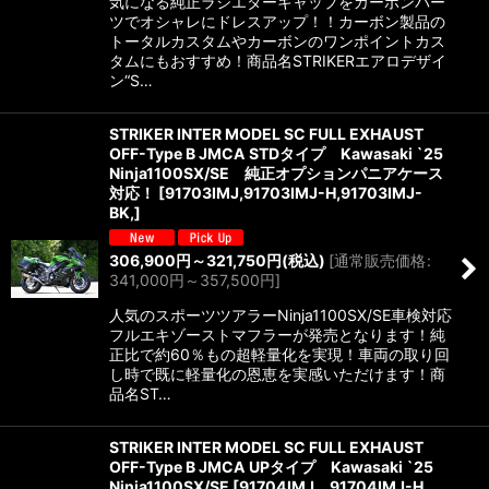
気になる純正ラジエターキャップをカーボンパー
ツでオシャレにドレスアップ！！カーボン製品の
トータルカスタムやカーボンのワンポイントカス
タムにもおすすめ！商品名STRIKERエアロデザイ
ン“S…
STRIKER INTER MODEL SC FULL EXHAUST
OFF-Type B JMCA STDタイプ Kawasaki `25
Ninja1100SX/SE 純正オプションパニアケース
対応！
[
91703IMJ,91703IMJ-H,91703IMJ-
BK,
]
306,900
円
～321,750
円
(税込)
[
通常販売価格
:
341,000
円
～357,500
円
]
人気のスポーツツアラーNinja1100SX/SE車検対応
フルエキゾーストマフラーが発売となります！純
正比で約60％もの超軽量化を実現！車両の取り回
し時で既に軽量化の恩恵を実感いただけます！商
品名ST…
STRIKER INTER MODEL SC FULL EXHAUST
OFF-Type B JMCA UPタイプ Kawasaki `25
Ninja1100SX/SE
[
91704IMJ、91704IMJ-H、