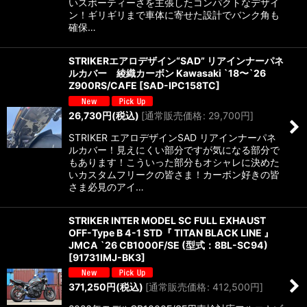
いスポーティーさを主張したコンパクトなデザイ
ン！ギリギリまで車体に寄せた設計でバンク角も
確保…
STRIKERエアロデザイン“SAD” リアインナーパネ
ルカバー 綾織カーボン Kawasaki `18〜`26
Z900RS/CAFE
[
SAD-IPC158TC
]
26,730
円
(税込)
[
通常販売価格
:
29,700
円
]
STRIKER エアロデザインSAD リアインナーパネ
ルカバー！見えにくい部分ですが気になる部分で
もあります！こういった部分もオシャレに決めた
いカスタムフリークの皆さま！カーボン好きの皆
さま必見のアイ…
STRIKER INTER MODEL SC FULL EXHAUST
OFF-Type B 4-1 STD『 TITAN BLACK LINE 』
JMCA `26 CB1000F/SE (型式：8BL-SC94)
[
91731IMJ-BK3
]
371,250
円
(税込)
[
通常販売価格
:
412,500
円
]