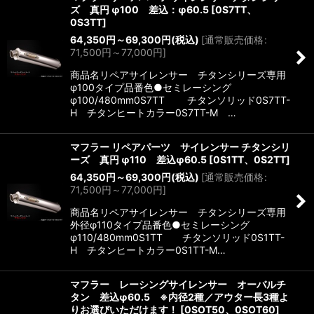
ズ 真円 φ100 差込：φ60.5
[
0S7TT、
0S3TT
]
64,350
円
～69,300
円
(税込)
[
通常販売価格
:
71,500
円
～77,000
円
]
商品名リペアサイレンサー チタンシリーズ専用
φ100タイプ品番色●セミレーシング
φ100/480mm0S7TT チタンソリッド0S7TT-
H チタンヒートカラー0S7TT-M …
マフラー リペアパーツ サイレンサー チタンシリ
ーズ 真円 φ110 差込φ60.5
[
0S1TT、0S2TT
]
64,350
円
～69,300
円
(税込)
[
通常販売価格
:
71,500
円
～77,000
円
]
商品名リペアサイレンサー チタンシリーズ専用
外径φ110タイプ品番色●セミレーシング
φ110/480mm0S1TT チタンソリッド0S1TT-
H チタンヒートカラー0S1TT-M…
マフラー レーシングサイレンサー オーバルチ
タン 差込φ60.5 ※内径2種／アウター長3種よ
りお選びいただけます！
[
0SOT50、0SOT60
]