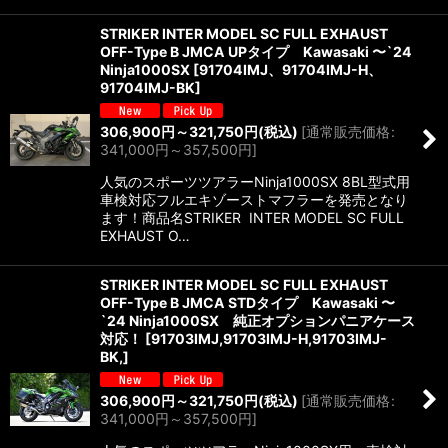
STRIKER INTER MODEL SC FULL EXHAUST
OFF-Type B JMCA UPタイプ Kawasaki 〜`24
Ninja1000SX
[
91704IMJ、91704IMJ-H、
91704IMJ-BK
]
306,900
円
～321,750
円
(税込)
[
通常販売価格
:
341,000
円
～357,500
円
]
人気のスポーツツアラーNinja1000SX 8BL型式用
車検対応フルエキゾーストマフラーを発売となり
ます！商品名STRIKER INTER MODEL SC FULL
EXHAUST O…
STRIKER INTER MODEL SC FULL EXHAUST
OFF-Type B JMCA STDタイプ Kawasaki 〜
`24 Ninja1000SX 純正オプションパニアケース
対応！
[
91703IMJ,91703IMJ-H,91703IMJ-
BK,
]
306,900
円
～321,750
円
(税込)
[
通常販売価格
:
341,000
円
～357,500
円
]