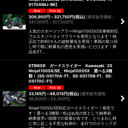
91704IMJ-BK
]
306,900
円
～321,750
円
(税込)
[
通常販売価格
:
341,000
円
～357,500
円
]
人気のスポーツツアラーNinja1100SX/SE車検対応
フルエキゾーストマフラーを発売となります！純
正比で約60％もの超軽量化を実現！車両の取り回
し時で既に軽量化の恩恵を実感いただけます！商
品名ST…
STRIKER ガードスライダー Kawasaki `25
Ninja1100SX/SE、Ninja1000SX 選べる3種
類！
[
SS-GS170A-F1、SS-GS170B-F1、SS-
GS170C-F1
]
33,165
円
～48,015
円
(税込)
[
通常販売価格
:
36,850
円
～53,350
円
]
Ninja1100SX/SE対応ガードスライダー！発売で
す！選べる3種類！転ばぬ先の杖として納車前、
納車後早い段階での装着が吉です。とりまわし時
に等に起こる不意な転倒や、走行でのスリップダ