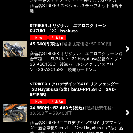
ンダーをステップキット内へ移設して取り付け！
商品名STRIKER スペシャルステップキット適合車
種…
STRIKER オリジナル エアロスクリーン
SUZUKI `22 Hayabusa
45,540
円
(税込)
[
通常販売価格
:
50,600
円
]
商品名STRIKER オリジナル エアロスクリーン適
合車種 SUZUKI・`22 Hayabusa品番タイプ・
SS-ASC159C 綾織カーボン／クリアスクリー
ン・SS-ASC159S 綾織カーボン…
STRIKERエアロデザイン“SAD” リアフェンダー
`22 Hayabusa (3型)
[
SAD-RF159TC、SAD-
RF159B
]
34,650
円
～53,460
円
(税込)
[
通常販売価格
:
38,500
円
～59,400
円
]
商品名STRIKERエアロデザイン“SAD” リアフェン
ダー適合車種Suzuki・`22〜 Hayabusa（3型）品