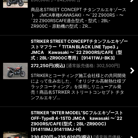
商品名STREET CONCEPT チタンフルエキゾース
ト JMCA車種KAWASAKI・〜`22 Z900RS・〜
`22 Z900RSCAFE適合型式・型式：2BL-
ZR900C・原動機の型式：ZR…
STRIKER STREET CONCEPTチタンフルエキゾー
ストマフラー『 TITAN BLACK LINE Type3 』
JMCA Kawasaki 〜`22 Z900RS/CAFE（型
式：2BL-ZR900C専用）
[
91411WJ-BK3
]
272,250
円
(税込)
[
通常販売価格
:
302,500
円
]
STRIKERとコーティング施工会社様との共同開発
によって生み出した、『オリジナル高耐熱仕様ブ
ラックコーティング』を採用しリニューアル発
売！商品名STRIKER ストリートコンセプト チタ
ンフルエキゾ…
STRIKER “INTER MODEL”SCフルエキゾースト
OFF-TypeB 4-1STD JMCA kawasaki 〜`22
Z900RS/CAFE(型式：2BL-ZR900C)
[
91411IMJ,91411IMJ-H
]
230,670
円
～235,620
円
(税込)
[
通常販売価格
: