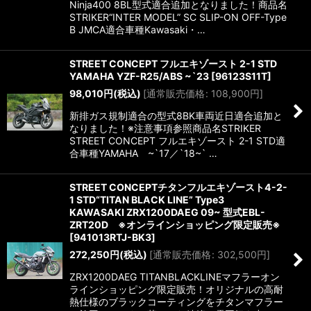
Ninja400 8BL型式適合追加となりました！商品名
STRIKER“INTER MODEL” SC SLIP-ON OFF-Type
B JMCA適合車種Kawasaki・…
STREET CONCEPT フルエキゾースト 2-1 STD
YAMAHA YZF-R25/ABS ~`23
[
96123S11T
]
98,010
円
(税込)
[
通常販売価格
:
108,900
円
]
新排ガス規制適合の型式8BK車両近日適合追加と
なりました！※注意事項参照商品名STRIKER
STREET CONCEPT フルエキゾースト 2-1 STD適
合車種YAMAHA ~`17／`18~` …
STREET CONCEPTチタンフルエキゾースト4-2-
1 STD“TITAN BLACK LINE” Type3
KAWASAKI ZRX1200DAEG 09~ 型式EBL-
ZRT20D ※オンラインショッピング限定販売※
[
941013RTJ-BK3
]
272,250
円
(税込)
[
通常販売価格
:
302,500
円
]
ZRX1200DAEG TITANBLACKLINEマフラーオン
ラインショッピング限定販売！オリジナルの高耐
熱仕様のブラックコーティングをチタンマフラー