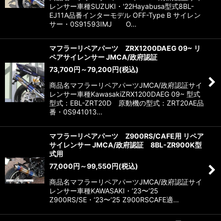
レンサー車種SUZUKI・'22Hayabusa型式8BL-
EJ11A品番インターモデル OFF-Type B サイレン
サー・0S91593IMJ O…
マフラーリペアパーツ ZRX1200DAEG 09~ リ
ペアサイレンサー JMCA/政府認証
73,700
円
～79,200
円
(税込)
商品名マフラーリペアパーツJMCA/政府認証サイ
レンサー車種KawasakiZRX1200DAEG 09~ 型式
型式：EBL-ZRT20D 原動機の型式：ZRT20AE品
番・0S941013…
マフラーリペアパーツ Z900RS/CAFE用 リペア
サイレンサー JMCA/政府認証 8BL-ZR900K型
式用
77,000
円
～99,550
円
(税込)
商品名マフラーリペアパーツJMCA/政府認証サイ
レンサー車種KAWASAKI・‘23〜‘25
Z900RS/SE・‘23〜‘25 Z900RSCAFE適…