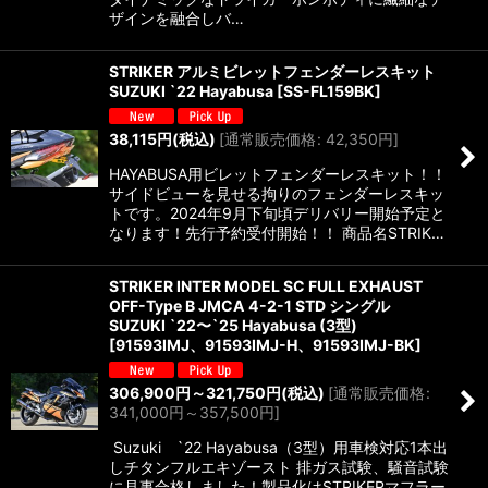
ザインを融合しバ…
STRIKER アルミビレットフェンダーレスキット
SUZUKI `22 Hayabusa
[
SS-FL159BK
]
38,115
円
(税込)
[
通常販売価格
:
42,350
円
]
HAYABUSA用ビレットフェンダーレスキット！！
サイドビューを見せる拘りのフェンダーレスキッ
トです。2024年9月下旬頃デリバリー開始予定と
なります！先行予約受付開始！！ 商品名STRIK…
STRIKER INTER MODEL SC FULL EXHAUST
OFF-Type B JMCA 4-2-1 STD シングル
SUZUKI `22〜`25 Hayabusa (3型)
[
91593IMJ、91593IMJ-H、91593IMJ-BK
]
306,900
円
～321,750
円
(税込)
[
通常販売価格
:
341,000
円
～357,500
円
]
Suzuki `22 Hayabusa（3型）用車検対応1本出
しチタンフルエキゾースト 排ガス試験、騒音試験
に見事合格しました！製品化はSTRIKERマフラー