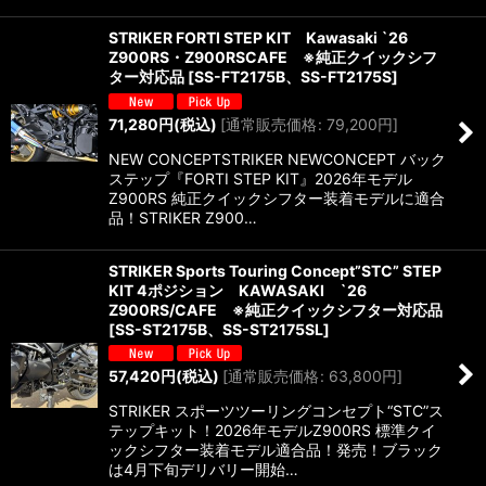
STRIKER FORTI STEP KIT Kawasaki `26
Z900RS・Z900RSCAFE ※純正クイックシフ
ター対応品
[
SS-FT2175B、SS-FT2175S
]
71,280
円
(税込)
[
通常販売価格
:
79,200
円
]
NEW CONCEPTSTRIKER NEWCONCEPT バック
ステップ『FORTI STEP KIT』2026年モデル
Z900RS 純正クイックシフター装着モデルに適合
品！STRIKER Z900…
STRIKER Sports Touring Concept”STC” STEP
KIT 4ポジション KAWASAKI `26
Z900RS/CAFE ※純正クイックシフター対応品
[
SS-ST2175B、SS-ST2175SL
]
57,420
円
(税込)
[
通常販売価格
:
63,800
円
]
STRIKER スポーツツーリングコンセプト“STC”ス
テップキット！2026年モデルZ900RS 標準クイ
ックシフター装着モデル適合品！発売！ブラック
は4月下旬デリバリー開始…