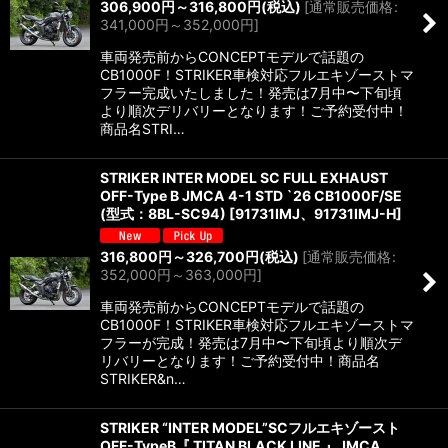
306,900
円
～316,800
円
(税込)
[
通常販売価格
:
341,000
円
～352,000
円
]
車両発売前からCONCEPTモデルで話題の
CB1000F！STRIKER車検対応フルエキゾーストマ
フラー完成いたしました！発売は7月中〜下旬頃
より順次デリバリーとなります！ご予約受付中！
商品名STRI…
STRIKER INTER MODEL SC FULL EXHAUST
OFF-Type B JMCA 4-1 STD `26 CB1000F/SE
(型式：8BL-SC94)
[
91731IMJ、91731IMJ-H
]
316,800
円
～326,700
円
(税込)
[
通常販売価格
:
352,000
円
～363,000
円
]
車両発売前からCONCEPTモデルで話題の
CB1000F！STRIKER車検対応フルエキゾーストマ
フラーが完成！発売は7月中〜下旬頃より順次デ
リバリーとなります！ご予約受付中！商品名
STRIKER&n…
STRIKER “INTER MODEL”SCフルエキゾースト
OFF-TypeB『 TITAN BLACK LINE 』JMCA