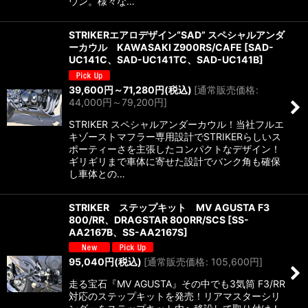
ウン。様々な…
STRIKERエアロデザイン“SAD” スペシャルアンダ
ーカウル KAWASAKI Z900RS/CAFE
[
SAD-
UC141C、SAD-UC141TC、SAD-UC141B
]
39,600
円
～71,280
円
(税込)
[
通常販売価格
:
44,000
円
～79,200
円
]
STRIKER スペシャルアンダーカウル！当社フルエ
キゾーストマフラー専用設計でSTRIKERらしいス
ポーティーさを主張したコンパクトなデザイン！
ギリギリまで車体に寄せた設計でバンク角も確保
し車体との…
STRIKER ステップキット MV AGUSTA F3
800/RR、DRAGSTAR 800RR/SCS
[
SS-
AA2167B、SS-AA2167S
]
95,040
円
(税込)
[
通常販売価格
:
105,600
円
]
走る宝石『MV AGUSTA』その中でも3気筒 F3/RR
対応のステップキットを発売！リアマスターシリ