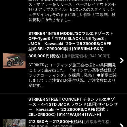
ストマフラーをリリース！ベースレイアウトの4-
1セミアップスタイル、BOXレスのスタイリッシ
ュデザインはそのままに新しい排出ガス規制、騒
音規制に適合させまし…
STRIKER “INTER MODEL”SCフルエキゾースト
OFF-TypeB『 TITAN BLACK LINE Type3 』
JMCA Kawasaki `23〜`25 Z900RS/CAFE
型式:8BL-ZR900K専用
[
91581IMJ-BK3
]
306,900
円
(税込)
[
通常販売価格
:
341,000
円
]
STRIKERとコーティング施工会社様との共同開発
によって生み出した、『オリジナル高耐熱仕様ブ
ラックコーティング』を採用し発売！ ●納期に関
しまして：ご注文のお受付状況、ご注文数により
変動す…
STRIKER STREET CONCEPT チタンフルエキゾ
ースト 4-1 STD JMCA ラウンド(真円)サイレンサ
ー kawasaki 〜`22 Z900RS/CAFE(型式：
2BL-ZR900C)
[
91411WJ,91411WJ-H
]
212,850
円
～217,800
円
(税込)
[
通常販売価格
:
236,500
円
～242,000
円
]