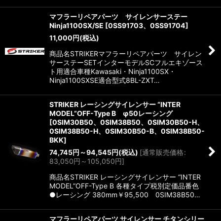
マフラーリペアパーツ サイレンサーステー
Ninja1100SX/SE
[
0SS91703、0SS91704
]
11,000
円
(税込)
商品名STRIKERマフラーリペアパーツ サイレン
サーステーSETインターモデルSCフルエキゾース
ト用適合車種Kawasaki・Ninja1100SX・
Ninja1100SXSE適合型式8BL-ZXT…
STRIKER レーシングサイレンサー “INTER
MODEL”OFF-Type B φ50レーシング
[
0SIM30B50、0SIM38B50、0SIM30B50-H、
0SIM38B50-H、0SIM30B50-B、0SIM38B50-
BKK
]
74,745
円
～94,545
円
(税込)
[
通常販売価格
:
83,050
円
～105,050
円
]
商品名STRIKER レーシングサイレンサー “INTER
MODEL”OFF-Type B 各種タイプ税別定価品番色
●レーシング 380mm￥95,500 0SIM38B50…
マフラーリペアパーツ サイレンサー チタンシリー