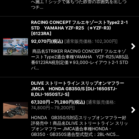
へ施工！シックで落ちつた鉄管の雰囲気を出しつ
つチ…
RACING CONCEPT フルエキゾーストType2 2-1
STD YAMAHA YZF-R25 （※YZF-R3)
[
6123RA
]
92,070
円
(税込)
[
通常販売価格
:
102,300
円
]
商品名STRIKER RACING CONCEPT フルエキゾ
ーストType2適合車種YAMAHA YZF-R25/ABS品
番6123RA税別定価￥93,000-レイアウト2-1 STD
パ…
DLIVE ストリートライン スリップオンマフラー
JMCA HONDA GB350/S
[
DLI-1650STJ-
B,DLI-1650STJ-S
]
67,320
円
～71,280
円
(税込)
[
通常販売価格
:
74,800
円
～79,200
円
]
HONDA GB350/S対応スリップオンマフラー好
評発売中！商品名DLIVE ストリートライン スリッ
プオンマフラー JMCA適合車種HONDA・
GB350・GB350S適合型式型式：2BL-NC5…