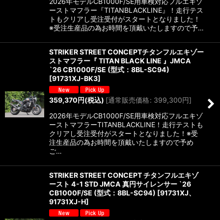
2026年モデルCB1000F/SE用車検対応フルエキゾ
ーストマフラー『TITANBLACKLINE』！走行テス
トもクリアし受注受付がスタートとなりました！
※受注生産品の為お時間を頂戴いたしますので予…
STRIKER STREET CONCEPTチタンフルエキゾー
ストマフラー『 TITAN BLACK LINE 』JMCA
`26 CB1000F/SE (型式：8BL-SC94)
[
91731XJ-BK3
]
359,370
円
(税込)
[
通常販売価格
:
399,300
円
]
2026年モデルCB1000F/SE用車検対応フルエキゾ
ーストマフラーTITANBLACKLINE！走行テストも
クリアし受注受付がスタートとなりました！※受
注生産品の為お時間を頂戴いたしますので予め
ご…
STRIKER STREET CONCEPT チタンフルエキゾ
ースト 4-1 STD JMCA 真円サイレンサー `26
CB1000F/SE (型式：8BL-SC94)
[
91731XJ、
91731XJ-H
]