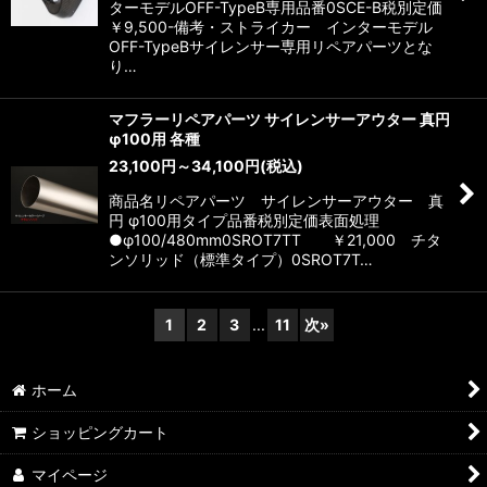
ターモデルOFF-TypeB専用品番0SCE-B税別定価
￥9,500-備考・ストライカー インターモデル
OFF-TypeBサイレンサー専用リペアパーツとな
り…
マフラーリペアパーツ サイレンサーアウター 真円
φ100用 各種
23,100
円
～34,100
円
(税込)
商品名リペアパーツ サイレンサーアウター 真
円 φ100用タイプ品番税別定価表面処理
●φ100/480mm0SROT7TT ￥21,000 チタ
ンソリッド（標準タイプ）0SROT7T…
1
2
3
...
11
次
»
ホーム
ショッピングカート
マイページ