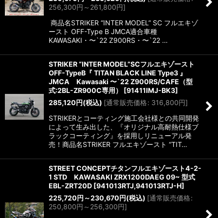
256,300
円
～261,800
円
]
商品名STRIKER “INTER MODEL” SC フルエキゾ
ースト OFF-Type B JMCA適合車種
KAWASAKI・〜`22 Z900RS・〜`22 …
STRIKER “INTER MODEL”SCフルエキゾースト
OFF-TypeB『 TITAN BLACK LINE Type3 』
JMCA Kawasaki 〜`22 Z900RS/CAFE（型
式:2BL-ZR900C専用）
[
91411IMJ-BK3
]
285,120
円
(税込)
[
通常販売価格
:
316,800
円
]
STRIKERとコーティング施工会社様との共同開発
によって生み出した、『オリジナル高耐熱仕様ブ
ラックコーティング』を採用しリニューアル発
売！商品名STRIKER フルエキゾースト “TIT…
STREET CONCEPTチタンフルエキゾースト4-2-
1 STD KAWASAKI ZRX1200DAEG 09~ 型式
EBL-ZRT20D
[
941013RTJ,941013RTJ-H
]
225,720
円
～230,670
円
(税込)
[
通常販売価格
:
250,800
円
～256,300
円
]