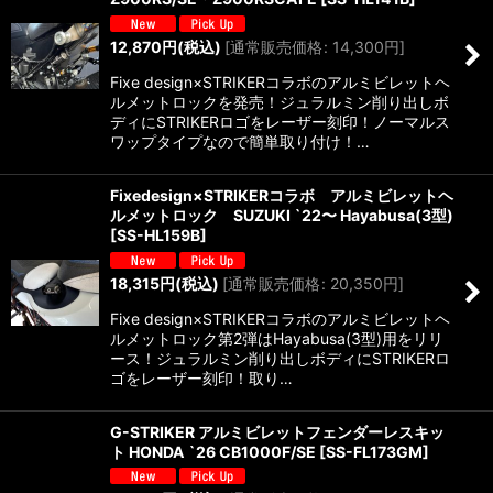
12,870
円
(税込)
[
通常販売価格
:
14,300
円
]
Fixe design×STRIKERコラボのアルミビレットヘ
ルメットロックを発売！ジュラルミン削り出しボ
ディにSTRIKERロゴをレーザー刻印！ノーマルス
ワップタイプなので簡単取り付け！…
Fixedesign×STRIKERコラボ アルミビレットヘ
ルメットロック SUZUKI `22〜 Hayabusa(3型)
[
SS-HL159B
]
18,315
円
(税込)
[
通常販売価格
:
20,350
円
]
Fixe design×STRIKERコラボのアルミビレットヘ
ルメットロック第2弾はHayabusa(3型)用をリリ
ース！ジュラルミン削り出しボディにSTRIKERロ
ゴをレーザー刻印！取り…
G-STRIKER アルミビレットフェンダーレスキッ
ト HONDA `26 CB1000F/SE
[
SS-FL173GM
]