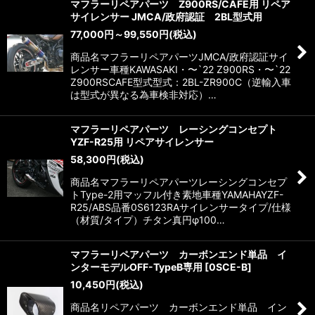
マフラーリペアパーツ Z900RS/CAFE用 リペア
サイレンサー JMCA/政府認証 2BL型式用
77,000
円
～99,550
円
(税込)
商品名マフラーリペアパーツJMCA/政府認証サイ
レンサー車種KAWASAKI・〜`22 Z900RS・〜`22
Z900RSCAFE型式型式：2BL-ZR900C（逆輸入車
は型式が異なる為車検非対応）…
マフラーリペアパーツ レーシングコンセプト
YZF-R25用 リペアサイレンサー
58,300
円
(税込)
商品名マフラーリペアパーツレーシングコンセプ
トType-2用マッフル付き素地車種YAMAHAYZF-
R25/ABS品番0S6123RAサイレンサータイプ/仕様
（材質/タイプ）チタン真円φ100…
マフラーリペアパーツ カーボンエンド単品 イ
ンターモデルOFF-TypeB専用
[
0SCE-B
]
10,450
円
(税込)
商品名リペアパーツ カーボンエンド単品 イン