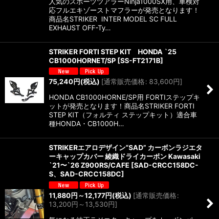
人気のスポーツツアラーNinja1000SX用、車検対
応フルエキゾーストマフラーが発売となります！
商品名STRIKER INTER MODEL SC FULL
EXHAUST OFF-Ty…
STRIKER FORTI STEP KIT HONDA `25
CB1000HORNET/SP
[
SS-FT2171B
]
75,240
円
(税込)
[
通常販売価格
:
83,600
円
]
HONDA CB1000HORNE/SP用 FORTIステップキ
ットが発売となります！商品名STRIKER FORTI
STEP KIT（フォルティ ステップキット）適合車
種HONDA・CB1000H…
STRIKERエアロデザイン“SAD” カーボンラジエタ
ーキャップカバー 綾織ドライカーボン Kawasaki
`21〜`26 Z900RS/CAFE
[
SAD-CRCC158DC-
S、SAD-CRCC158DC
]
11,880
円
～12,177
円
(税込)
[
通常販売価格
:
13,200
円
～13,530
円
]