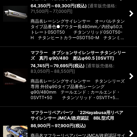
64,350
円
～69,300
円
(税込)
[
通常販売価格
:
71,500
円
～77,000
円
]
商品名レーシングサイレンサー オーバルチタン
タイプ品番色●アウター長480mm／内径φ50ス
トレート0SOT50 チタンソリッド0SOT50-
H チタンヒートカラー0SOT50-M チタンミ…
マフラー オプションサイレンサー チタンシリー
ズ 真円 φ90/480 差込φ60.5
[
0SVTT
]
74,745
円
～79,695
円
(税込)
[
通常販売価格
:
83,050
円
～88,550
円
]
商品名レーシングサイレンサー チタンシリーズ
専用 外径φ90タイプ品番色レーシング
φ90/480mm テールエンド：カールエンド・
0SVTT+50 チタンソリッド・0SVTT+5…
マフラーリペアパーツ `22Hayabusa用リペア
サイレンサー JMCA/政府認証 8BL型式用
86,900
円
～97,900
円
(税込)
商品名マフラーリペアパーツJMCA/政府認証サイ