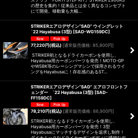
の歴史を集約！従来品とは全く異なるコンセプト
にて開発。移動量も大幅…
STRIKERエアロデザイン“SAD” ウイングレット
`22 Hayabusa (3型)
[
SAD-WG159DC
]
77,220
円
(税込)
[
通常販売価格
:
85,800
円
]
STRIKER初となるドライカーボンを使用し、
Hayabusa用カーボンパーツを発売！MOTO-GP
やWSBK等のレーシングマシンで採用されるウイ
ングをHayabusaに！存在感のあるST…
STRIKERエアロデザイン“SAD” エアロフロントフ
ェンダー `22 Hayabusa (3型)
[
SAD-
FF159DC
]
78,210
円
(税込)
[
通常販売価格
:
86,900
円
]
STRIKER初となるドライカーボンを使用し、
Hayabusa用カーボンパーツを発売！3型
Hayabusaにマッチするデザインを追求し制作！
ダイナミックなドライカーボンボディに繊細なデ