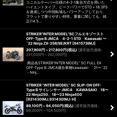
コニカルテーパー仕様の4-2-1集合方式を用いた
ハイエンドタイプ。ピークパワーでSTD＋18.2PS
を達成しつつ中回転域もパワーアップしており、
フラットで乗りやすい特性。重量に関しても、純
正(14.5…
STRIKER“INTER MODEL”SCフルエキゾースト
OFF-Type B JMCA 4-2-1 STD Kawasaki 〜
`22 Ninja ZX-25R/SE/KRT
[
941573IMJ
]
207,900
円
～217,800
円
(税込)
[
通常販売価格
:
231,000
円
～242,000
円
]
商品名STRIKER“INTER MODEL” SC FULL EX
OFF-Type B JMCA適合車種kawasaki `21〜`22
・Ninj…
STRIKER “INTER MODEL” SC SLIP-ON OFF-
Type B サイレンサー JMCA KAWASAKI 18〜
22 Ninja250、18〜23 Ninja400
[
931430IMJ,931430IMJ-H
]
89,100
円
～94,050
円
(税込)
[
通常販売価格
:
99,000
円
～104,500
円
]