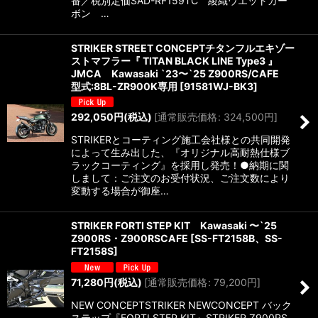
番／税別定価SAD-RF159TC 綾織ウエットカー
ボン …
STRIKER STREET CONCEPTチタンフルエキゾー
ストマフラー『 TITAN BLACK LINE Type3 』
JMCA Kawasaki `23〜`25 Z900RS/CAFE
型式:8BL-ZR900K専用
[
91581WJ-BK3
]
292,050
円
(税込)
[
通常販売価格
:
324,500
円
]
STRIKERとコーティング施工会社様との共同開発
によって生み出した、『オリジナル高耐熱仕様ブ
ラックコーティング』を採用し発売！●納期に関
しまして：ご注文のお受付状況、ご注文数により
変動する場合が御座…
STRIKER FORTI STEP KIT Kawasaki 〜`25
Z900RS・Z900RSCAFE
[
SS-FT2158B、SS-
FT2158S
]
71,280
円
(税込)
[
通常販売価格
:
79,200
円
]
NEW CONCEPTSTRIKER NEWCONCEPT バック
ステップ『FORTI STEP KIT』STRIKER Z900RS