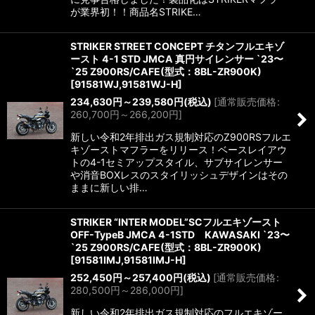
が業界初！！商品名STRIKE…
STRIKER STREET CONCEPT チタンフルエキゾ
ースト 4-1 STD JMCA 真円サイレンサー `23〜
`25 Z900RS/CAFE(型式：8BL-ZR900K)
[
91581WJ,91581WJ-H
]
234,630
円
～239,580
円
(税込)
[
通常販売価格
:
260,700
円
～266,200
円
]
新しい令和2年排出ガス規制対応のZ900RSフルエ
キゾーストマフラーをリリース！ベースレイアウ
トの4-1セミアップスタイル、サブサイレンサー
や消音BOXレスのスタイリッシュデザインはその
ままに新しい排…
STRIKER “INTER MODEL”SCフルエキゾースト
OFF-TypeB JMCA 4-1STD KAWASAKI `23〜
`25 Z900RS/CAFE(型式：8BL-ZR900K)
[
91581IMJ,91581IMJ-H
]
252,450
円
～257,400
円
(税込)
[
通常販売価格
:
280,500
円
～286,000
円
]
新しい令和2年排出ガス規制対応のフルエキゾー