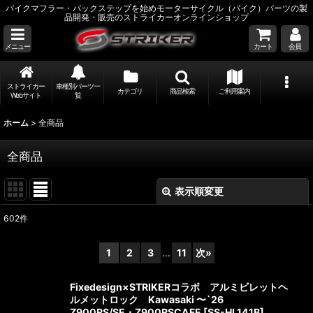
バイクマフラー・バックステップを始めモーターサイクル（バイク）パーツの製
品開発・販売のストライカーオンラインショップ
メニュー
カート
会員
ストライカー
車種別パーツ一
カテゴリ
商品検索
ご利用案内
Webサイト
覧
ホーム
>
全商品
全商品
表示順変更
閉じる
602
件
表示数
:
1
2
3
...
11
次
»
並び順
:
Fixedesign×STRIKERコラボ アルミビレットヘ
ルメットロック Kawasaki 〜`26
絞り込む
Z900RS/SE・Z900RSCAFE
[
SS-HL141B
]