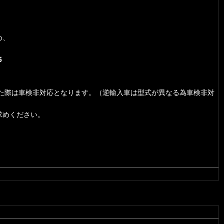
め、
5
着した際は車検非対応となります。（逆輸入車は型式が異なる為車検非対
求めください。