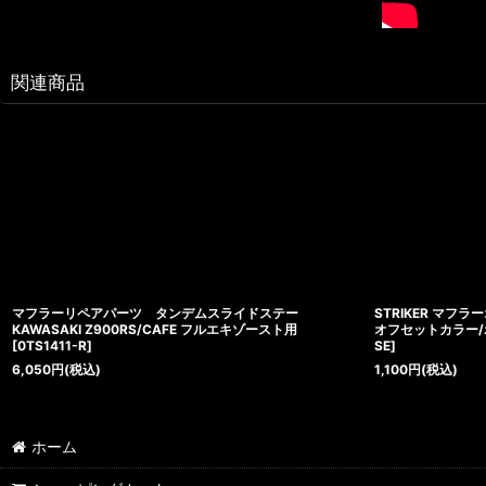
関連商品
マフラーリペアパーツ タンデムスライドステー
STRIKER マ
KAWASAKI Z900RS/CAFE フルエキゾースト用
オフセットカラー/ポ
[
0TS1411-R
]
SE
]
6,050
円
(税込)
1,100
円
(税込)
ホーム