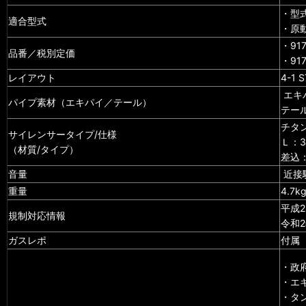
・型式
適合型式
・原動
・91
品番／税別定価
・91
レイアウト
4-1
エキ
パイプ素材（エキパイ／テール）
テー
チタン
サイレンサータイプ/仕様
Ｌ：
（材質/タイプ）
差込：
音量
近接騒
重量
4.7
平成
規制対応情報
令和
ガスレポ
付属
・政
・エ
・タ