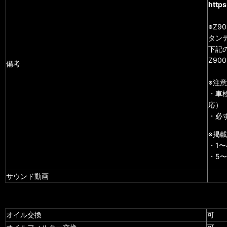
https
※Z9
タン
下記
Z90
備考
※注意
・車
応）
・必
※掲
・1
・5
サウンド動画
オイル交換
可