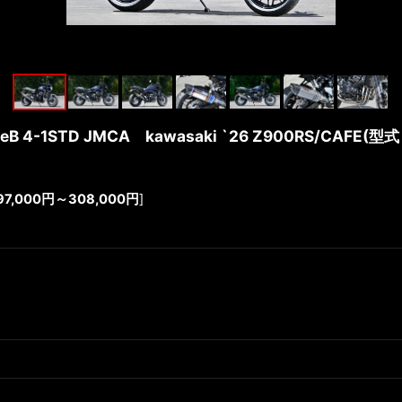
B 4-1STD JMCA kawasaki `26 Z900RS/CAFE(型式
97,000
円
～308,000
円
]