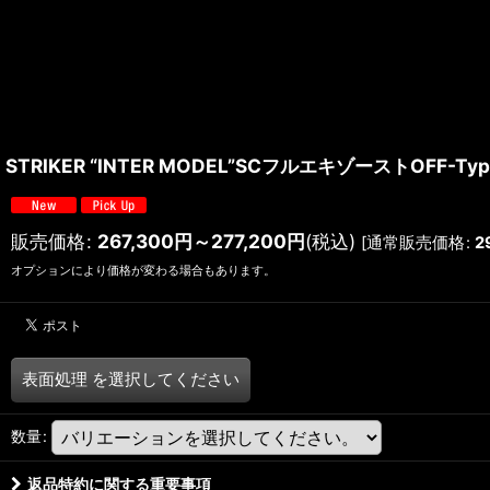
STRIKER “INTER MODEL”SCフルエキゾーストOFF-Type
販売価格
:
267,300
円
～277,200
円
(税込)
[
通常販売価格
:
2
オプションにより価格が変わる場合もあります。
表面処理
を選択してください
数量
:
返品特約に関する重要事項