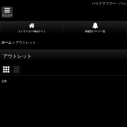
バイクマフラー・バッ
メニュー
ストライカーWebサイト
車種別パーツ一覧
ホーム
>
アウトレット
アウトレット
3
件
表示数
:
並び順
: