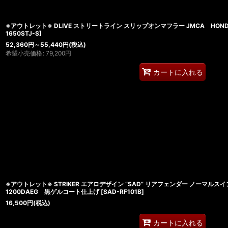
※アウトレット※ DLIVE ストリートライン スリップオンマフラー JMCA HONDA 
1650STJ-S
]
52,360
円
～55,440
円
(税込)
希望小売価格
:
79,200
円
カートに入れる
※アウトレット※ STRIKER エアロデザイン “SAD” リアフェンダー ノーマルスイン
1200DAEG 黒ゲルコート仕上げ
[
SAD-RF101B
]
16,500
円
(税込)
カートに入れる