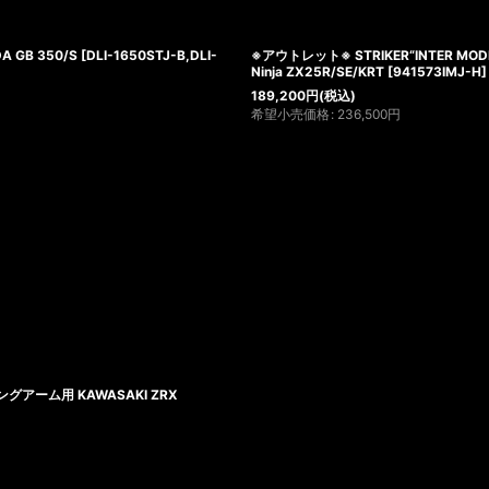
GB 350/S
[
DLI-1650STJ-B,DLI-
※アウトレット※ STRIKER“INTER MOD
Ninja ZX25R/SE/KRT
[
941573IMJ-H
]
189,200
円
(税込)
希望小売価格
:
236,500
円
グアーム用 KAWASAKI ZRX