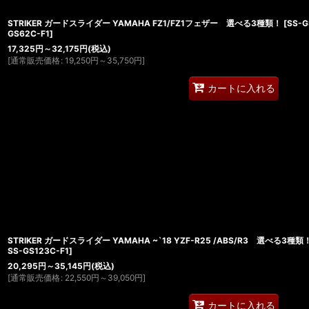
STRIKER ガードスライダー YAMAHA FZ1/FZ1フェザー 選べる3種類！
[
SS-G
GS62C-F1
]
17,325
円
～32,175
円
(税込)
[
通常販売価格
:
19,250
円
～35,750
円
]
カートに入れる
STRIKER ガードスライダー YAMAHA ~`18 YZF-R25 /ABS/R3 選べる3種類
SS-GS123C-F1
]
20,295
円
～35,145
円
(税込)
[
通常販売価格
:
22,550
円
～39,050
円
]
カートに入れる