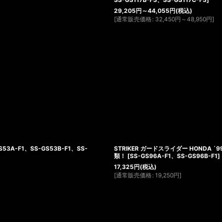
29,205
円
～44,055
円
(税込)
[
通常販売価格
:
32,450
円
～48,950
円
]
S53A-F1、SS-GS53B-F1、SS-
STRIKER ガードスライダー HONDA `99
類！
[
SS-GS96A-F1、SS-GS96B-F1
]
17,325
円
(税込)
[
通常販売価格
:
19,250
円
]