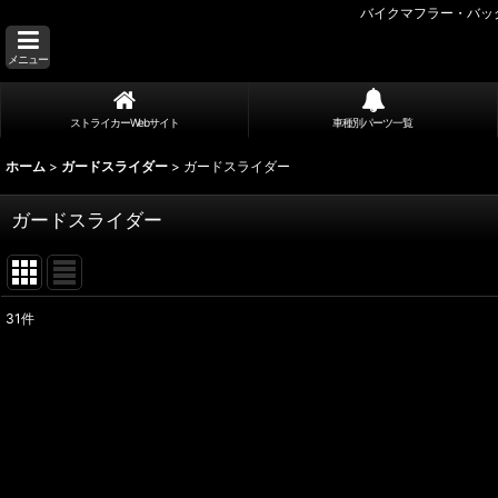
バイクマフラー・バッ
メニュー
ストライカーWebサイト
車種別パーツ一覧
ホーム
>
ガードスライダー
>
ガードスライダー
ガードスライダー
31
件
表示数
:
並び順
: