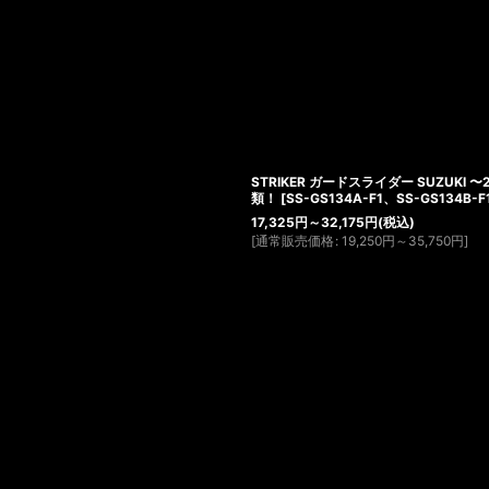
STRIKER ガードスライダー SUZUKI 〜2
類！
[
SS-GS134A-F1、SS-GS134B-F
17,325
円
～32,175
円
(税込)
[
通常販売価格
:
19,250
円
～35,750
円
]