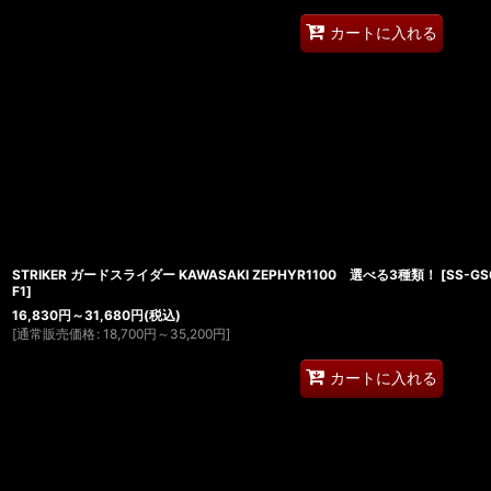
カートに入れる
STRIKER ガードスライダー KAWASAKI ZEPHYR1100 選べる3種類！
[
SS-GS
F1
]
16,830
円
～31,680
円
(税込)
[
通常販売価格
:
18,700
円
～35,200
円
]
カートに入れる