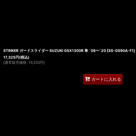
STRIKER ガードスライダー SUZUKI GSX1300R 隼 `08〜`20
[
SS-GS90A-F1
]
17,325
円
(税込)
[
通常販売価格
:
19,250
円
]
カートに入れる