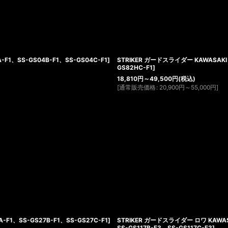
A-F1、SS-GS04B-F1、SS-GS04C-F1
]
STRIKER ガードスライダー KAWASAKI
GS82HC-F1
]
18,810
円
～49,500
円
(税込)
[
通常販売価格
:
20,900
円
～55,000
円
]
A-F1、SS-GS27B-F1、SS-GS27C-F1
]
STRIKER ガードスライダー ロワ KAWASA
SS-GS117B-F3、SS-GS117C-F3
]