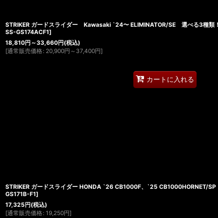
STRIKER ガードスライダー Kawasaki `24〜 ELIMINATOR/SE 選べる3種類
SS-GS174ACF1
]
18,810
円
～33,660
円
(税込)
[
通常販売価格
:
20,900
円
～37,400
円
]
カートに入れる
STRIKER ガードスライダー HONDA `26 CB1000F、`25 CB1000HORNET
GS171B-F1
]
17,325
円
(税込)
[
通常販売価格
:
19,250
円
]