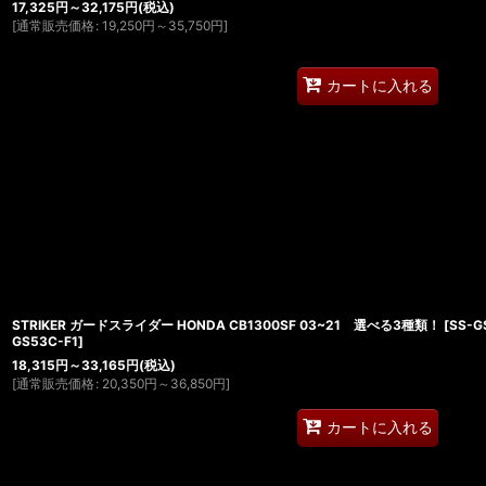
17,325
円
～32,175
円
(税込)
[
通常販売価格
:
19,250
円
～35,750
円
]
カートに入れる
STRIKER ガードスライダー HONDA CB1300SF 03~21 選べる3種類！
[
SS-G
GS53C-F1
]
18,315
円
～33,165
円
(税込)
[
通常販売価格
:
20,350
円
～36,850
円
]
カートに入れる