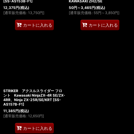
[
SS-AS153B-F1
]
KAWASAKI ZH2/SE
12,375
円
(税込)
50
円
～3,465
円
(税込)
[
通常販売価格
:
13,750
円
]
[
通常販売価格
:
55
円
～3,850
円
]
カートに入れる
カートに入れる
STRIKER アクスルスライダー フロ
ント Kawasaki NinjaZX-4R SE/ZX-
4RR、Ninja ZX-25R/SE/KRT
[
SS-
AS157B-F1
]
11,385
円
(税込)
[
通常販売価格
:
12,650
円
]
カートに入れる