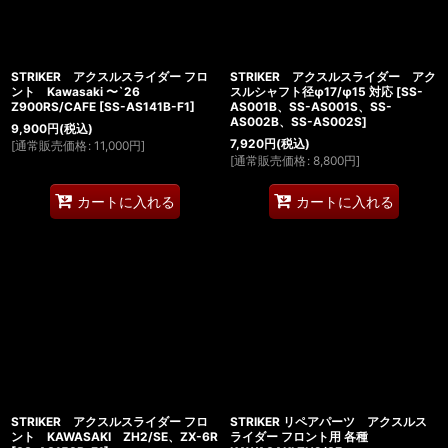
STRIKER アクスルスライダー フロ
STRIKER アクスルスライダー アク
ント Kawasaki 〜`26
スルシャフト径φ17/φ15 対応
[
SS-
Z900RS/CAFE
[
SS-AS141B-F1
]
AS001B、SS-AS001S、SS-
AS002B、SS-AS002S
]
9,900
円
(税込)
7,920
円
(税込)
[
通常販売価格
:
11,000
円
]
[
通常販売価格
:
8,800
円
]
カートに入れる
カートに入れる
STRIKER アクスルスライダー フロ
STRIKER リペアパーツ アクスルス
ント KAWASAKI ZH2/SE、ZX-6R
ライダー フロント用 各種