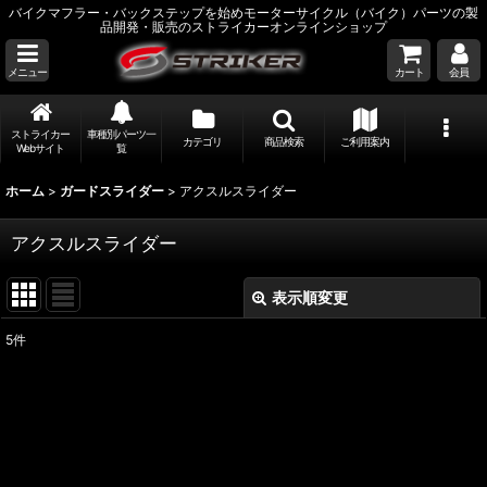
バイクマフラー・バックステップを始めモーターサイクル（バイク）パーツの製
品開発・販売のストライカーオンラインショップ
メニュー
カート
会員
ストライカー
車種別パーツ一
カテゴリ
商品検索
ご利用案内
Webサイト
覧
ホーム
>
ガードスライダー
>
アクスルスライダー
アクスルスライダー
表示順変更
閉じる
5
件
表示数
:
並び順
:
絞り込む