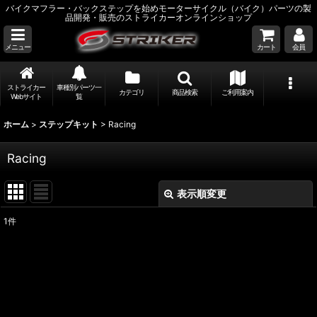
バイクマフラー・バックステップを始めモーターサイクル（バイク）パーツの製
品開発・販売のストライカーオンラインショップ
メニュー
カート
会員
ストライカー
車種別パーツ一
カテゴリ
商品検索
ご利用案内
Webサイト
覧
ホーム
>
ステップキット
>
Racing
Racing
表示順変更
閉じる
1
件
表示数
:
並び順
:
絞り込む