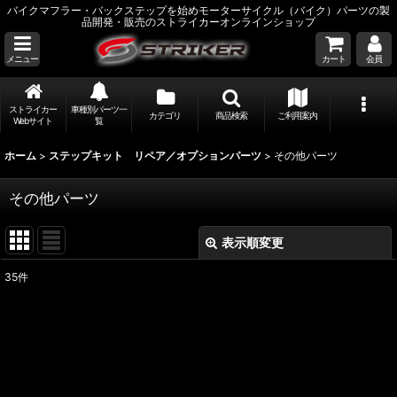
バイクマフラー・バックステップを始めモーターサイクル（バイク）パーツの製
品開発・販売のストライカーオンラインショップ
メニュー
カート
会員
ストライカー
車種別パーツ一
カテゴリ
商品検索
ご利用案内
Webサイト
覧
ホーム
>
ステップキット リペア／オプションパーツ
>
その他パーツ
その他パーツ
表示順変更
閉じる
35
件
表示数
:
並び順
:
絞り込む