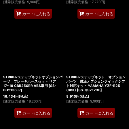
[
通常販売価格
:
9,900
円
]
[
通常販売価格
:
17,270
円
]
カートに入れる
カートに入れる
STRIKERステップキットオプションパ
STRIKERステップキット オプション
ーツ ブレーキホースセット リア
パーツ 純正オプションクイックシフ
17~19 CBR250RR ABS車用
[
SS-
ト対応キット YAMAHA YZF-R25
BH2136-R
]
(8BK)
[
SS-QS2123B
]
16,434
円
(税込)
8,910
円
(税込)
[
通常販売価格
:
18,260
円
]
[
通常販売価格
:
9,900
円
]
カートに入れる
カートに入れる