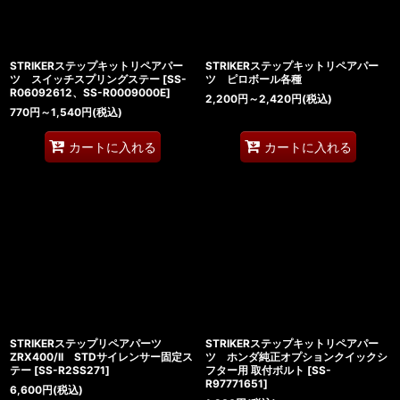
STRIKERステップキットリペアパー
STRIKERステップキットリペアパー
ツ スイッチスプリングステー
[
SS-
ツ ピロボール各種
R06092612、SS-R0009000E
]
2,200
円
～2,420
円
(税込)
770
円
～1,540
円
(税込)
カートに入れる
カートに入れる
STRIKERステップリペアパーツ
STRIKERステップキットリペアパー
ZRX400/II STDサイレンサー固定ス
ツ ホンダ純正オプションクイックシ
テー
[
SS-R2SS271
]
フター用 取付ボルト
[
SS-
R97771651
]
6,600
円
(税込)