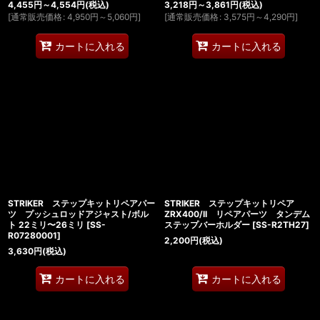
4,455
円
～4,554
円
(税込)
3,218
円
～3,861
円
(税込)
[
通常販売価格
:
4,950
円
～5,060
円
]
[
通常販売価格
:
3,575
円
～4,290
円
]
カートに入れる
カートに入れる
STRIKER ステップキットリペアパー
STRIKER ステップキットリペア
ツ プッシュロッドアジャスト/ボル
ZRX400/II リペアパーツ タンデム
ト 22ミリ〜26ミリ
[
SS-
ステップバーホルダー
[
SS-R2TH27
]
R07280001
]
2,200
円
(税込)
3,630
円
(税込)
カートに入れる
カートに入れる