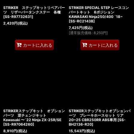
STRIKER ステップキットリペアパー
STRIKER SPECIAL STEP レースコン
ツ リザーバータンクステー 各種
バートキット 6ポジション
[
SS-R97732631
]
KAWASAKI Ninja250/400 `18~
[
SS-RC2143B
]
2,420
円
(税込)
7,425
円
(税込)
[
通常販売価格
:
8,250
円
]
カートに入れる
カートに入れる
STRIKERステップキット オプション
STRIKERステップキットオプションパ
パーツ 逆チェンジキット
ーツ ブレーキホースセット リア
Kawasaki 〜`22 Ninja ZX-25R/SE
20~25 CBR250RR ABS車用
[
SS-
[
SS-R97064260
]
BH2136-R20
]
8,910
円
(税込)
15,543
円
(税込)