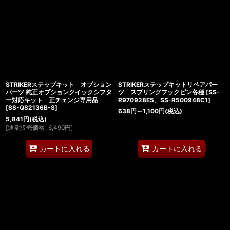
STRIKERステップキット オプション
STRIKERステップキットリペアパー
パーツ 純正オプションクイックシフタ
ツ スプリングフックピン各種
[
SS-
ー対応キット 正チェンジ専用品
R970928E5、SS-R500948C1
]
[
SS-QS2136B-S
]
638
円
～1,100
円
(税込)
5,841
円
(税込)
[
通常販売価格
:
6,490
円
]
カートに入れる
カートに入れる