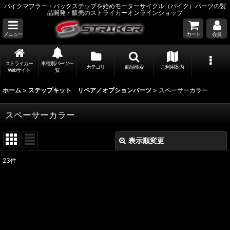
バイクマフラー・バックステップを始めモーターサイクル（バイク）パーツの製
品開発・販売のストライカーオンラインショップ
メニュー
カート
会員
ストライカー
車種別パーツ一
カテゴリ
商品検索
ご利用案内
Webサイト
覧
ホーム
>
ステップキット リペア／オプションパーツ
>
スペーサーカラー
スペーサーカラー
表示順変更
閉じる
23
件
表示数
:
並び順
:
絞り込む