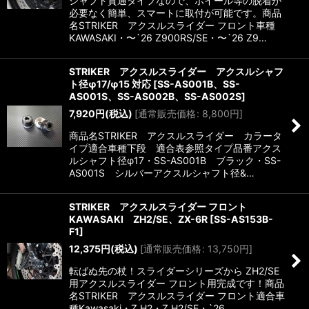
シャフト貫通タイプなので、ホイール等の脱着が
必要なく簡単、スマートに取付が可能です。商品
名STRIKER アクスルスライダー フロント車種
KAWASAKI・〜`26 Z900RS/SE・〜`26 Z9…
STRIKER アクスルスライダー アクスルシャフ
ト径φ17/φ15 対応
[
SS-AS001B、SS-
AS001S、SS-AS002B、SS-AS002S
]
7,920
円
(税込)
[
通常販売価格
:
8,800
円
]
商品名STRIKER アクスルスライダー カラータ
イプ適合車種下段 適合表参照タイプ品番アクス
ルシャフト径φ17・SS-AS001B ブラック・SS-
AS001S シルバーアクスルシャフト径&…
STRIKER アクスルスライダー フロント
KAWASAKI ZH2/SE、ZX-6R
[
SS-AS153B-
F1
]
12,375
円
(税込)
[
通常販売価格
:
13,750
円
]
転ばぬ先の杖！スライダーシリーズから ZH2/SE
用アクスルスライダー フロント用完成です！商品
名STRIKER アクスルスライダー フロント適合車
種Kawasaki・Z H2・Z H2/SE・`26…