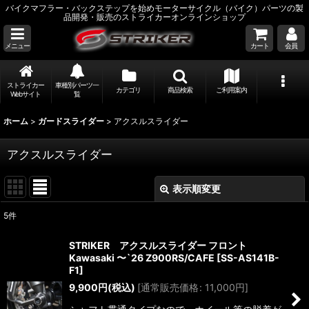
バイクマフラー・バックステップを始めモーターサイクル（バイク）パーツの製
品開発・販売のストライカーオンラインショップ
メニュー
カート
会員
ストライカー
車種別パーツ一
カテゴリ
商品検索
ご利用案内
Webサイト
覧
ホーム
>
ガードスライダー
>
アクスルスライダー
アクスルスライダー
表示順変更
閉じる
5
件
表示数
:
STRIKER アクスルスライダー フロント
Kawasaki 〜`26 Z900RS/CAFE
[
SS-AS141B-
並び順
:
F1
]
9,900
円
(税込)
[
通常販売価格
:
11,000
円
]
絞り込む