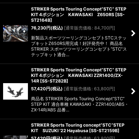
STRIKER Sports Touring Concept”STC” STEP
KIT 4ポジション KAWASAKI Z650RS
[
SS-
ST2164B
]
76,230
円
(税込)
[
通常販売価格
:
84,700
円
]
新製品スポーツツーリングコンセプトSTCステッ
プキットZ650RS用完成！好評発売中！ 商品名
STRIKER スポーツツーリングコンセプト”STC”ス
テップキット適合…
STRIKER Sports Touring Concept”STC” STEP
KIT 4ポジション KAWASAKI ZZR1400/ZX-
14R
[
SS-ST282B
]
57,420
円
(税込)
[
通常販売価格
:
63,800
円
]
商品名 STRIKER Sports Touring Concept”STC”
STEP KIT 適合車種 KAWASAKI・ZZR1400/ABS・
ZX-14R/ABS 品番…
STRIKER Sports Touring concept”STC”STEP
KIT SUZUKI '22 Hayabusa
[
SS-ST2159B
]
57,420
円
(税込)
[
通常販売価格
:
63,800
円
]