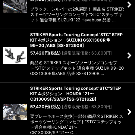
ブラック、シルバーの2色展開！ 商品名 STRIKER
スポーツツーリングコンセプト"STC"ステップキ
ット 適合車種 SUZUKI`22 Hayabusa 品番 …
STRIKER Sports Touring Concept”STC” STEP
KIT 4ポジション SUZUKI GSX1300R 隼
99~20 /ABS
[
SS-ST290B
]
57,420
円
(税込)
[
通常販売価格
:
63,800
円
]
商品名 STRIKER スポーツツーリングコンセプ
ト"STC"ステップキット 適合車種 SUZUKI99~20
GSX1300R隼/ABS 品番 SS-ST290B …
STRIKER Sports Touring concept”STC”STEP
KIT 4ポジション HONDA `21〜
CB1300SF/SB/SP
[
SS-ST2162B
]
57,420
円
(税込)
[
通常販売価格
:
63,800
円
]
要ブレーキホース交換(一部分)商品名STRIKER ス
ポーツツーリングコンセプト“STC”ステップキッ
ト適合車種HONDA`21〜
CB1300SF/SP`21〜 C…