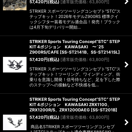
57,420
円
(税込)
[
通常販売価格
:
63,800
円
]
STRIKER スポーツツーリングコンセプト“STC”ス
テップキット！2026年モデルZ900RS 標準クイ
ックシフター装着モデル適合品！発売！ブラック
は4月下旬デリバリー開始…
STRIKER Sports Touring Concept”STC” STEP
KIT 4ポジション KAWASAKI 〜`25
Z900RS/CAFE
[
SS-ST2141B、SS-ST2141SL
]
57,420
円
(税込)
[
通常販売価格
:
63,800
円
]
STRIKER スポーツツーリングコンセプト“STC”ス
テップキット！ツーリング、ワインディング、街
乗りを意識し開発！信号待ちなど、足を下した際
のステップへの接触など不快感を低…
STRIKER Sports Touring Concept”STC” STEP
KIT 4ポジション KAWASAKI ZRX1100、
ZRX1200R/S、ZRX1200DAEG
[
SS-ST201B
]
57,420
円
(税込)
[
通常販売価格
:
63,800
円
]
商品名STRIKER スポーツツーリングコンセプ
ト"STC"ステップキット適合車種KAWASAKI・