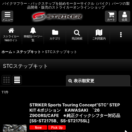
バイクマフラー・バックステップを始めモーターサイクル（バイク）パーツの製
品開発・販売のストライカーオンラインショップ
メニュー
カート
会員
ストライカー
車種別パーツ一
カテゴリ
商品検索
ご利用案内
Webサイト
覧
ホーム
>
ステップキット
>
STCステップキット
STCステップキット
表示順変更
閉じる
11
件
表示数
:
STRIKER Sports Touring Concept”STC” STEP
KIT 4ポジション KAWASAKI `26
並び順
:
Z900RS/CAFE ※純正クイックシフター対応品
[
SS-ST2175B、SS-ST2175SL
]
絞り込む