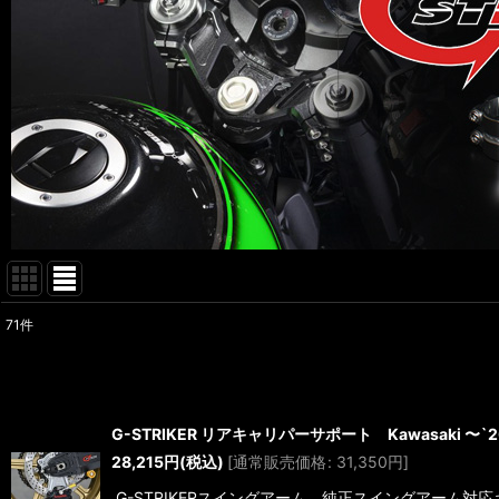
71
件
サブカテゴリ
:
表示数
:
G-STRIKER リアキャリパーサポート Kawasaki 〜`26
28,215
円
(税込)
[
通常販売価格
:
31,350
円
]
並び順
:
G-STRIKERスイングアーム、純正スイングアーム