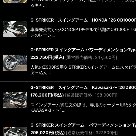
るキャ…
G-STRIKER スイングアーム HONDA `26 CB1000F
車両発売前からCONCEPTモデルで話題のCB1000
ンのレーシ…
G-STRIKER スイングアーム パワーディメンションType-S 
222,750
円
(税込)
[
通常販売価格
:
247,500
円
]
人気のZ900RS用G-STRIKERスイングアームに
突っ込ん…
G-STRIKER スイングアーム Kawasaki 〜`26 Z900
178,200
円
(税込)
[
通常販売価格
:
198,000
円
]
スイングアーム御注文の際は、専用のオーダー用紙をダウ
KAWASAKI・〜`…
G-STRIKER スイングアーム パワーディメンション Type
295,020
円
(税込)
[
通常販売価格
:
327,800
円
]