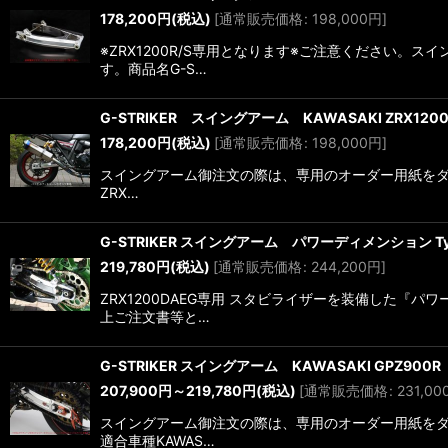
178,200
円
(税込)
[
通常販売価格
:
198,000
円
]
※ZRX1200R/S専用となります※ご注意ください
す。商品名G-S…
G-STRIKER スイングアーム KAWASAKI ZRX120
178,200
円
(税込)
[
通常販売価格
:
198,000
円
]
スイングアーム御注文の際は、専用のオーダー用紙をダウ
ZRX…
G-STRIKER スイングアーム パワーディメンション Typ
219,780
円
(税込)
[
通常販売価格
:
244,200
円
]
ZRX1200DAEG専用 スタビライザーを装備した
上ご注文書等と…
G-STRIKER スイングアーム KAWASAKI GPZ900R
207,900
円
～219,780
円
(税込)
[
通常販売価格
:
231,00
スイングアーム御注文の際は、専用のオーダー用紙をダウ
適合車種KAWAS…