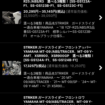
R25 /ABS/R3 選べる3種類！
[
SS-GS123A-
F1、SS-GS123B-F1、SS-GS123C-F1
]
20,295
円
～35,145
円
(税込)
[
通常販売価格
:
22,550
円
～39,050
円
]
選べる3種類！商品名STRIKER ガードスライダ
ー適合車種YAMAHA ~`18 YZF-R25/ABS/R3品
番SS-GS123A-F1 標準シルバーSS-GS123B-
F1 オールブラック仕様S…
STRIKER ガードスライダー フロントアッパー
YAMAHA MT-09 /ABS/TRACER、MT-09 Y-
AMT、XSR900、XSR900GP 選べる2種類！
[
SS-GS124A-F1、SS-GS124B-F1
]
17,325
円
(税込)
[
通常販売価格
:
19,250
円
]
選べる2種類！商品名STRIKER ガードスライダ
ー適合車種YAMAHA・〜`20 MT-
09/ABS/TRACER・`21〜 MT-09/SP・`24〜 MT-
09 Y-AMT・〜`21 XSR90…
STRIKER ガードスライダー フロントロワ
YAMAHA MT-09/ABS/TRACER、MT-09 Y-