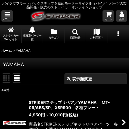
バイクマフラー・バックステップを始めモーターサイクル（バイク）パーツの製
品開発・販売のストライカーオンラインショップ
メニュー
カート
会員
ストライカー
車種別パーツ一
カテゴリ
商品検索
ご利用案内
Webサイト
覧
ホーム
>
YAMAHA
YAMAHA
表示順変更
閉じる
44
件
表示数
:
STRIKERステップリペア／YAMAHA MT-
09/ABS/SP、XSR900 各種プレート
並び順
:
4,950
円
～10,010
円
(税込)
商品名STRIKERステップキットリペアパーツ 各
絞り込む