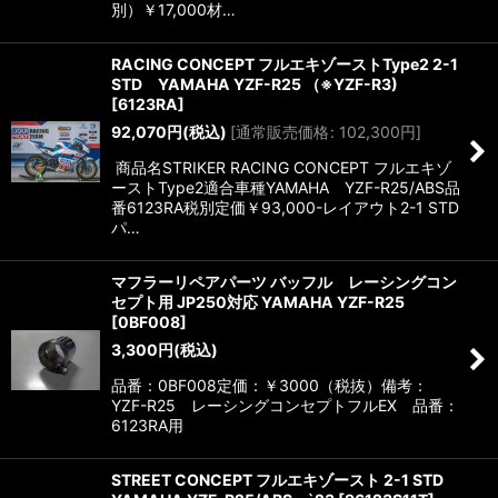
別）￥17,000材…
RACING CONCEPT フルエキゾーストType2 2-1
STD YAMAHA YZF-R25 （※YZF-R3)
[
6123RA
]
92,070
円
(税込)
[
通常販売価格
:
102,300
円
]
商品名STRIKER RACING CONCEPT フルエキゾ
ーストType2適合車種YAMAHA YZF-R25/ABS品
番6123RA税別定価￥93,000-レイアウト2-1 STD
パ…
マフラーリペアパーツ バッフル レーシングコン
セプト用 JP250対応 YAMAHA YZF-R25
[
0BF008
]
3,300
円
(税込)
品番：0BF008定価：￥3000（税抜）備考：
YZF-R25 レーシングコンセプトフルEX 品番：
6123RA用
STREET CONCEPT フルエキゾースト 2-1 STD