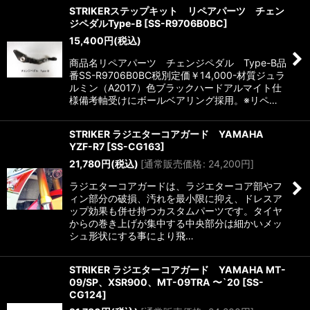
STRIKERステップキット リペアパーツ チェン
ジペダルType-B
[
SS-R9706B0BC
]
15,400
円
(税込)
商品名リペアパーツ チェンジペダル Type-B品
番SS-R9706B0BC税別定価￥14,000-材質ジュラ
ルミン（A2017）色ブラックハードアルマイト仕
様備考軸受けにボールベアリング採用。※リペ…
STRIKER ラジエターコアガード YAMAHA
YZF-R7
[
SS-CG163
]
21,780
円
(税込)
[
通常販売価格
:
24,200
円
]
ラジエターコアガードは、ラジエターコア部やフ
ィン部分の破損、汚れを最小限に抑え、ドレスア
ップ効果も併せ持つカスタムパーツです。タイヤ
からの巻き上げが集中する中央部分は細かいメッ
シュ形状にする事により飛…
STRIKER ラジエターコアガード YAMAHA MT-
09/SP、XSR900、MT-09TRA 〜`20
[
SS-
CG124
]