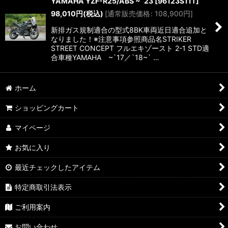
YAMAHA YZF-R25/ABS ~`23
[
96123S11T
]
98,010
円
(税込)
[
通常販売価格
:
108,900
円
]
新排ガス規制適合の型式8BK車両近日適合追加と
なりました！※注意事項参照商品名STRIKER
STREET CONCEPT フルエキゾースト 2-1 STD適
合車種YAMAHA ~`17／`18~` …
ホーム
ショッピングカート
マイページ
お気に入り
最近チェックしたアイテム
特定商取引法表示
ご利用案内
お問い合わせ