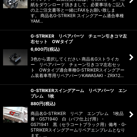
紙をダウンロード頂きまして、必要事項をご記入
の上ご注文書等と一緒にFAXをお願い致しま
す。 商品名G-STRIKER スイングアーム適合車種
YAM…
G-STRIKER リペアパーツ チェーン引きコマ左
右セット OWタイプ
6,600
円
(税込)
3色から選択してください 商品名Gストライカ
ー リペアパーツ チェーン引きコマ左右セッ
ト OWタイプ適合車種G-STRIKERスイングアー
ム装着車専用リペアパーツKAWASAKI・ZRX12…
G-STRIKERスイングアーム リペアパーツ エン
ブレム 1枚
880
円
(税込)
商品名G-STRIKER リペア エンブレム 1枚品
番・GS71940 白（バフ仕上げ用）・
GS71941 黒（セラコートブラック用）備考・G-
STRIKERスイングアームリペアエンブレムとなり
ます。…