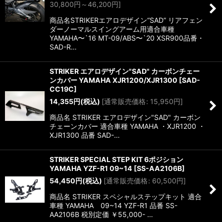
30,800
円
～46,200
円
]
商品名STRIKERエアロデザイン“SAD” リアフェン
ダーノーマルスイングアーム用適合車種
YAMAHA〜`16 MT-09/ABS〜`20 XSR900品番・
SAD-R…
STRIKER エアロデザイン"SAD" カーボンチェー
ンカバー YAMAHA XJR1200/XJR1300
[
SAD-
CC19C
]
14,355
円
(税込)
[
通常販売価格
:
15,950
円
]
商品名 STRIKER エアロデザイン"SAD" カーボン
チェーンカバー 適合車種 YAMAHA ・XJR1200 ・
XJR1300 品番 SAD-…
STRIKER SPECIAL STEP KIT 6ポジション
YAMAHA YZF-R1 09~14
[
SS-AA2106B
]
54,450
円
(税込)
[
通常販売価格
:
60,500
円
]
商品名 STRIKER スペシャルステップキット 適合
車種 YAMAHA 09~14 YZF-R1 品番 SS-
AA2106B 税別定価 ￥55,000- …