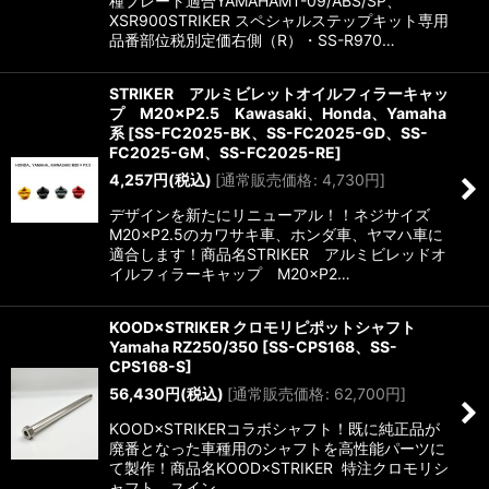
種プレート適合YAMAHAMT-09/ABS/SP、
XSR900STRIKER スペシャルステップキット専用
品番部位税別定価右側（R）・SS-R970…
STRIKER アルミビレットオイルフィラーキャッ
プ M20×P2.5 Kawasaki、Honda、Yamaha
系
[
SS-FC2025-BK、SS-FC2025-GD、SS-
FC2025-GM、SS-FC2025-RE
]
4,257
円
(税込)
[
通常販売価格
:
4,730
円
]
デザインを新たにリニューアル！！ネジサイズ
M20×P2.5のカワサキ車、ホンダ車、ヤマハ車に
適合します！商品名STRIKER アルミビレッドオ
イルフィラーキャップ M20×P2…
KOOD×STRIKER クロモリピポットシャフト
Yamaha RZ250/350
[
SS-CPS168、SS-
CPS168-S
]
56,430
円
(税込)
[
通常販売価格
:
62,700
円
]
KOOD×STRIKERコラボシャフト！既に純正品が
廃番となった車種用のシャフトを高性能パーツに
て製作！商品名KOOD×STRIKER 特注クロモリシ
ャフト スイン…