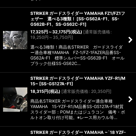
STRIKER ガードスライダー YAMAHA FZ1/FZ1フ
ェザー 選べる3種類！
[
SS-GS62A-F1、SS-
GS62B-F1、SS-GS62C-F1
]
17,325
円
～32,175
円
(税込)
[
通常販売価格
:
19,250
円
～35,750
円
]
選べる3種類！商品名STRIKER ガードスライダ
ー適合車種YAMAHA FZ-1/FZ-1FAZER品番SS-
GS62A-F1 標準シルバーSS-GS62B-F1 オール
ブラック仕様SS-GS62C…
STRIKER ガードスライダー YAMAHA YZF-R1/M
15~
[
SS-GS127A-F1
]
18,315
円
(税込)
[
通常販売価格
:
20,350
円
]
商品名STRIKER ガードスライダー適合車種
YAMAHA 15-YZF-R1/M品番SS-GS127A-F1材質
スライダー部：POMまたはジュラコン 備考・ボ
ルトオン取り付け可能。※レース用カウル等…
STRIKER ガードスライダー YAMAHA ~`18 YZF-