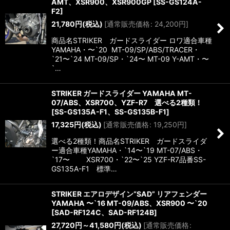
AMT、XSR900、XSR900GP
[
SS-GS124A-
F2
]
21,780
円
(税込)
[
通常販売価格
:
24,200
円
]
商品名STRIKER ガードスライダー ロワ適合車種
YAMAHA・〜`20 MT-09/SP/ABS/TRACER・
`21〜`24 MT-09/SP・`24〜 MT-09 Y-AMT・〜
`…
STRIKER ガードスライダー YAMAHA MT-
07/ABS、XSR700、YZF-R7 選べる2種類！
[
SS-GS135A-F1、SS-GS135B-F1
]
17,325
円
(税込)
[
通常販売価格
:
19,250
円
]
選べる2種類！商品名STRIKER ガードスライダ
ー適合車種YAMAHA・`14〜`19 MT-07/ABS・
`17〜 XSR700・`22〜`25 YZF-R7品番SS-
GS135A-F1 標準…
STRIKER エアロデザイン“SAD” リアフェンダー
YAMAHA 〜`16 MT-09/ABS、XSR900 〜`20
[
SAD-RF124C、SAD-RF124B
]
27,720
円
～41,580
円
(税込)
[
通常販売価格
: