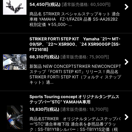
54,450
円
(税込)
[
通常販売価格
:
60,500
円
]
商品名 STRIKER スペシャルステップキット 適合
車種 YAMAHA FZ-1/FAZER 品番 SS-AA262B2
税別定価 ￥55,000- …
STRIKER FORTI STEP KIT Yamaha `21〜 MT-
09/SP、`22〜 XSR900、`24 XSR900GP
[
SS-
FT2161B
]
68,310
円
(税込)
[
通常販売価格
:
75,900
円
]
新製品 NEW CONCEPTSTRIKER NEWCONCEPT
ステップ『FORTI STEP KIT』リリース！商品名
STRIKER FORTI STEP KIT（フォルティ ステップ
キット）適…
Sports Touring concept オリジナルタンデムス
テップバー“STC” YAMAHA車用
16,830
円
(税込)
[
通常販売価格
:
18,700
円
]
商品名STRIKER オリジナルタンデムステップバ
ー“STC”適合車種下段 適合表を参照品番ブラッ
ク：SS-TB1Y1Bシルバー：SS-TB1Y1S定価（税