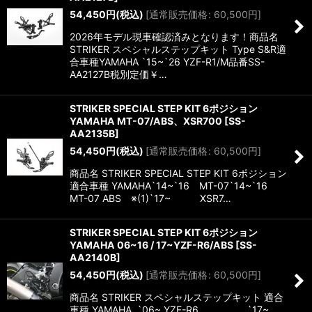
54,450
円
(税込)
[
通常販売価格
:
60,500
円
]
2026年モデル現車確認済みとなります！商品名
STRIKER スペシャルステップキット Type S&R適
合車種YAMAHA `15~`26 YZF-R1/M品番SS-
AA2127B税別定価￥…
STRIKER SPECIAL STEP KIT 6ポジション
YAMAHA MT-07/ABS、XSR700
[
SS-
AA2135B
]
54,450
円
(税込)
[
通常販売価格
:
60,500
円
]
商品名 STRIKER SPECIAL STEP KIT 6ポジション
適合車種 YAMAHA`14~`16 MT-07`14~`16
MT-07 ABS ※(1)`17~ XSR7…
STRIKER SPECIAL STEP KIT 6ポジション
YAMAHA 06~16 / 17~YZF-R6/ABS
[
SS-
AA2140B
]
54,450
円
(税込)
[
通常販売価格
:
60,500
円
]
商品名 STRIKER スペシャルステップキット 適合
車種 YAMAHA `06~ YZF-R6 `17~