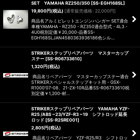
SET YAMAHA RZ250/350
[
SS-EGH168SL
]
19,800
円
(税込)
[
通常販売価格
:
22,000
円
]
商品名アルミビレットエンジンハンガー SET適合
車種YAMAHA・RZ250・RZ350適合型式・4L3・
4U0税別定価￥20,000-品番SS-
EGH168SLJAN4580363936186色シル…
STRIKERステップリペアパーツ マスターカップ
ステー
[
SS-R06733610
]
1,320
円
(税込)
商品名リペアパーツ マスターカップステー適合
STRIKERスペシャルステップキット用・GSX-
R1000'07-08、21-ZX-10R品番SS-R06733610税
別定価￥1,200-材…
STRIKERステップリペアパーツ YAMAHA YZF-
R25 /ABS ~23/YZF-R3 ~19 シフトロッド延長
ロッド
[
SS-R2SRE001
]
2,805
円
(税込)
商品名リペアパーツ YZF-R25/R3 シフトロッ