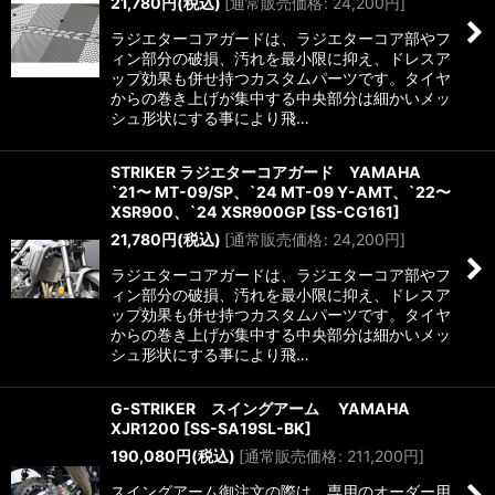
21,780
円
(税込)
[
通常販売価格
:
24,200
円
]
ラジエターコアガードは、ラジエターコア部やフ
ィン部分の破損、汚れを最小限に抑え、ドレスア
ップ効果も併せ持つカスタムパーツです。タイヤ
からの巻き上げが集中する中央部分は細かいメッ
シュ形状にする事により飛…
STRIKER ラジエターコアガード YAMAHA
`21〜 MT-09/SP、`24 MT-09 Y-AMT、`22〜
XSR900、`24 XSR900GP
[
SS-CG161
]
21,780
円
(税込)
[
通常販売価格
:
24,200
円
]
ラジエターコアガードは、ラジエターコア部やフ
ィン部分の破損、汚れを最小限に抑え、ドレスア
ップ効果も併せ持つカスタムパーツです。タイヤ
からの巻き上げが集中する中央部分は細かいメッ
シュ形状にする事により飛…
G-STRIKER スイングアーム YAMAHA
XJR1200
[
SS-SA19SL-BK
]
190,080
円
(税込)
[
通常販売価格
:
211,200
円
]
スイングアーム御注文の際は、専用のオーダー用