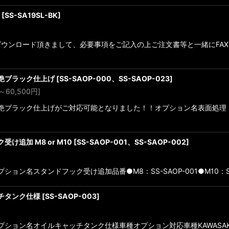
[
SS-SA19SL-BK
]
ンロード頂きまして、必要事項をご記入の上ご注文書等と一緒にFAXをお願
半艶ブラック仕上げ
[
SS-SAOP-000、SS-SAOP-023
]
～60,500
円
]
ー半艶ブラック仕上げがご対応可能となりました！！オプション名表面処理 
け追加 M8 or M10
[
SS-SAOP-001、SS-SAOP-002
]
ョン名スタンドフック受け追加品番●M8：SS-SAOP-001●M10：SS-SA
ッチタンク仕様
[
SS-SAOP-003
]
ション名オイルキャッチタンク仕様車種オプション対応車種KAWASAKI・ZEPH