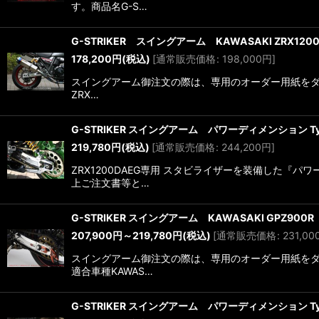
す。商品名G-S…
G-STRIKER スイングアーム KAWASAKI ZRX120
178,200
円
(税込)
[
通常販売価格
:
198,000
円
]
スイングアーム御注文の際は、専用のオーダー用紙をダウ
ZRX…
G-STRIKER スイングアーム パワーディメンション Typ
219,780
円
(税込)
[
通常販売価格
:
244,200
円
]
ZRX1200DAEG専用 スタビライザーを装備した
上ご注文書等と…
G-STRIKER スイングアーム KAWASAKI GPZ900R
207,900
円
～219,780
円
(税込)
[
通常販売価格
:
231,00
スイングアーム御注文の際は、専用のオーダー用紙をダウ
適合車種KAWAS…
G-STRIKER スイングアーム パワーディメンション Typ