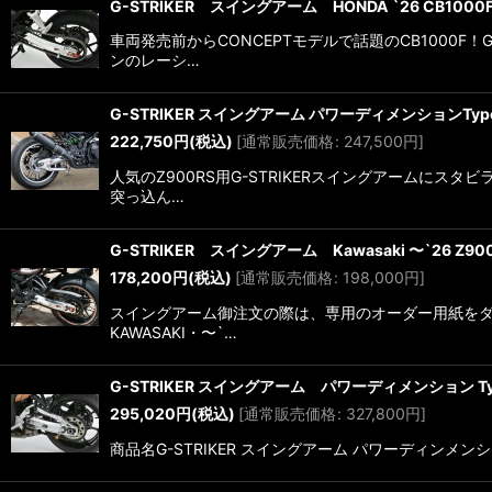
G-STRIKER スイングアーム HONDA `26 CB1000F
車両発売前からCONCEPTモデルで話題のCB1000
ンのレーシ…
G-STRIKER スイングアーム パワーディメンションType-S 
222,750
円
(税込)
[
通常販売価格
:
247,500
円
]
人気のZ900RS用G-STRIKERスイングアームに
突っ込ん…
G-STRIKER スイングアーム Kawasaki 〜`26 Z900
178,200
円
(税込)
[
通常販売価格
:
198,000
円
]
スイングアーム御注文の際は、専用のオーダー用紙をダウ
KAWASAKI・〜`…
G-STRIKER スイングアーム パワーディメンション Type
295,020
円
(税込)
[
通常販売価格
:
327,800
円
]
商品名G-STRIKER スイングアーム パワーディンメンシ