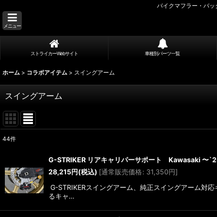
バイクマフラー・バッ
メニュー
ストライカーWebサイト
車種別パーツ一覧
ホーム
>
コラボアイテム
>
スイングアーム
スイングアーム
44
件
表示数
:
G-STRIKER リアキャリパーサポート Kawasaki 〜`26
28,215
円
(税込)
[
通常販売価格
:
31,350
円
]
並び順
:
G-STRIKERスイングアーム、純正スイングアーム
るキャ…