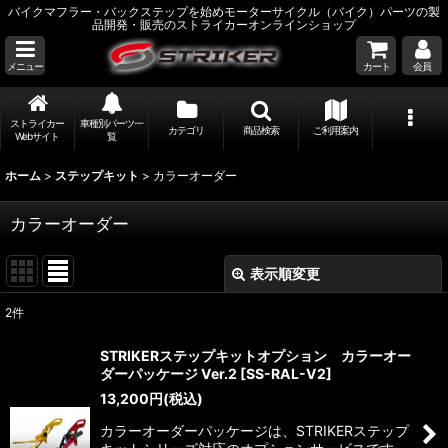
バイクマフラー・バックステップを始めモーターサイクル（バイク）パーツの製
品開発・販売のストライカーオンラインショップ
メニュー
カート
会員
ストライカー
車種別パーツ一
カテゴリ
商品検索
ご利用案内
Webサイト
覧
ホーム
>
ステップキット
>
カラーオーダー
カラーオーダー
表示順変更
閉じる
2
件
表示数
:
STRIKERステップキットオプション カラーオー
ダーパッケージ Ver.2
[
SS-RAL-V2
]
並び順
:
13,200
円
(税込)
カラーオーダーパッケージは、STRIKERステップ
絞り込む