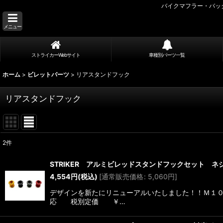
バイクマフラー・バッ
メニュー
ストライカーWebサイト
車種別パーツ一覧
ホーム
>
ビレットパーツ
>
リアスタンドフック
リアスタンドフック
2
件
表示数
:
STRIKER アルミビレッドスタンドフックセット ネ
4,554
円
(税込)
[
通常販売価格
:
5,060
円
]
並び順
:
デザインを新たにリニューアルいたしました！！Ｍ１０、
応 税別定価 ￥…