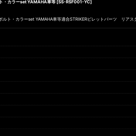
カラーset YAMAHA車等
[
SS-RSF001-YC
]
カラーset YAMAHA車等適合STRIKERビレットパーツ リアスタンド