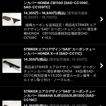
ンカバー HONDA CB1100
[
SAD-CC109C、
SAD-CC109TC
]
14,355
円
～16,830
円
(税込)
[
通常販売価格
:
15,950
円
～18,700
円
]
綾織カーボンを追加設定！商品名STRIKER エア
ロデザイン"SAD" カーボンチェーンカバー適合車
種HONDA CB1100品番税別定価材質SAD-
CC109C ￥14,5…
STRIKER エアロデザイン"SAD" カーボンチェー
ンカバー HONDA Xー4
[
SAD-CC11C
]
14,355
円
(税込)
[
通常販売価格
:
15,950
円
]
商品名STRIKER エアロデザイン"SAD" カーボン
チェーンカバー適合車種HONDA X4品番SAD-
CC11C税別定価￥14,500-材質カーボン備考・ボ
ルトオン取り付け・ノーマルホ…
STRIKER エアロデザイン"SAD" カーボンチェー
ンカバー YAMAHA XJR1200/XJR1300
[
SAD-
CC19C
]
14,355
円
(税込)
[
通常販売価格
:
15,950
円
]