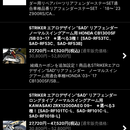
ダー用リペアパーツリアフェンダーステーSET適
合車種品番リアフェンダーステーSET ・`18〜`23
Z900RS/CA…
STRIKER エアロデザイン “SAD” リアフェンダー
ノーマルスイングアーム用 HONDA CB1300SF
/SB 03~17 ※選べる3種！
[
SAD-RF53TC、
SAD-RF53C、SAD-RF53B
]
27,720
円
～47,520
円
(税込)
[
通常販売価格
:
30,800
円
～52,800
円
]
綾織カーボンを追加設定！商品名STRIKERエアロ
デザイン“SAD”リアフェンダー ノーマルスイン
グアーム用適合車種HONDA`03~`17
CB1300SF/SB…
STRIKER エアロデザイン“SAD” リアフェンダー
ロングタイプ ノーマルスイングアーム用
KAWASAKI ZRX1200DAEG 09~ ※選べる3
種！
[
SAD-RF101TC-L、SAD-RF101C-L、
SAD-RF101B-L
]
27,720
円
～47,520
円
(税込)
[
通常販売価格
:
30,800
円
～52,800
円
]