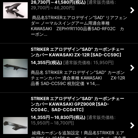
26,730
円
～41,580
円
(税込)
[
通常販売価格
:
29,700
円
～46,200
円
]
商品名STRIKERエアロデザイン“SAD” リアフェン
ダー ノーマルスイングアーム用適合車種
KAWASAKI ZEPHYR1100品番SAD-RF02C カ
ーボン…
STRIKER エアロデザイン"SAD" カーボンチェー
ンカバー KAWASAKI ZX-12R
[
SAD-CC59C
]
14,355
円
(税込)
[
通常販売価格
:
15,950
円
]
商品名 STRIKER エアロデザイン"SAD" カーボン
チェーンカバー 適合車種 KAWASAKI ZX-12R
品番 SAD-CC59C 税別定価 ￥14,…
STRIKER エアロデザイン"SAD" カーボンチェー
ンカバー KAWASAKI GPZ900R
[
SAD-
CC04C、SAD-CC04TC
]
14,355
円
～16,830
円
(税込)
[
通常販売価格
:
15,950
円
～18,700
円
]
綾織カーボンを追加設定！商品名STRIKER エア