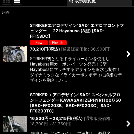
表示順変更
閉じる
54
件
サブカテゴリ
:
STRIKERエアロデザイン“SAD” エアロフロントフ
ェンダー `22 Hayabusa (3型)
[
SAD-
表示数
:
FF159DC
]
78,210
円
(税込)
[
通常販売価格
:
86,900
円
]
並び順
:
STRIKER初となるドライカーボンを使用し、
Hayabusa用カーボンパーツを発売！3型
絞り込む
Hayabusaにマッチするデザインを追求し制作！
ダイナミックなドライカーボンボディに繊細なデ
ザインを融合しバ…
STRIKER エアロデザイン"SAD" スペシャルフロ
ントフェンダー KAWASAKI ZEPHYR1100/750
[
SAD-FF0203B、SAD-FF0203C、SAD-
FF0203TC
]
16,830
円
～28,215
円
(税込)
[
通常販売価格
:
18,700
円
～31,350
円
]
綾織カーボンのライナップ追加！！商品名