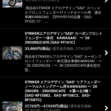
商品名STRIKER エアロデザイン"SAD" スペシャ
ルフロントフェンダー17インチホイール用 適合
車種KAWASAKI ZEPHYR1100品番・SAD-
FF02C-17 …
STRIKERエアロデザイン“SAD” カーボンフロント
フェンダー 一体式 KAWASAKI 〜`26
Z900RS/CAFE
[
SAD-FF141C
]
33,660
円
(税込)
[
通常販売価格
:
37,400
円
]
商品名STRIKERエアロデザイン“SAD” カーボンフ
ロントフェンダー 一体式適合車種KAWASAKI・〜
`26 Z900RS/SE・〜`26 Z900RSCAFE適合型式
型…
STRIKER エアロデザイン “SAD” リアフェンダー
ノーマルスイングアーム用 KAWASAKI 〜`26
Z900RS・Z900RSCAFE ※選べる3種！
[
SAD-RF158B2、SAD-RF158C2、SAD-
RF158TC
]
27,720
円
～47,520
円
(税込)
[
通常販売価格
:
30,800
円
～52,800
円
]