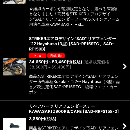
☆綾織カーボンが追加設定となり、選べる3種類
となりました！商品名STRIKERエアロデザイ
ン“SAD” リアフェンダー ノーマルスイングアーム
用適合車種KAWASAKI・〜&l…
STRIKERエアロデザイン“SAD” リアフェンダー
`22 Hayabusa (3型)
[
SAD-RF159TC、SAD-
RF159B
]
34,650
円
～53,460
円
(税込)
[
通常販売価格
:
38,500
円
～59,400
円
]
商品名STRIKERエアロデザイン“SAD” リアフェン
ダー適合車種Suzuki・`22〜 Hayabusa（3型）品
番／税別定価SAD-RF159TC 綾織ウエットカー
ボン …
リペアパーツ リアフェンダーステー
KAWASAKI Z900RS/CAFE
[
SAD-RRFS158-2
]
3,850
円
(税込)
商品名STRIKERエアロデザイン“SAD” リアフェン