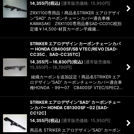
14,355
円
(税込)
[
通常販売価格
:
15,950
円
]
ZRX1100専用品！商品名STRIKER エアロデザイ
ン"SAD" カーボンチェーンカバー適合車種
KAWASAKI ZRX1100専用品番SAD-CC01C税別
定価￥14,500-材質カーボン平織備…
STRIKER エアロデザイン カーボンチェーンカバ
ー HONDA CB400SF/SB VTEC/REVO
[
SAD-
CC35C、SAD-CC35TC
]
14,355
円
～16,830
円
(税込)
[
通常販売価格
:
15,950
円
～18,700
円
]
綾織カーボンを追加設定！商品名STRIKER エア
ロデザイン“SAD” カーボンチェーンカバー適合車
種HONDA ・99〜07 CB400SF VTEC/SPEC2…
STRIKER エアロデザイン“SAD” カーボンチェー
ンカバー HONDA CB1300SF ~02
[
SAD-
CC12C
]
14,355
円
(税込)
[
通常販売価格
:
15,950
円
]
商品名 STRIKER エアロデザイン“SAD” カーボン