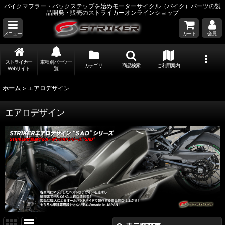
バイクマフラー・バックステップを始めモーターサイクル（バイク）パーツの製
品開発・販売のストライカーオンラインショップ
メニュー
カート
会員
ストライカー
車種別パーツ一
カテゴリ
商品検索
ご利用案内
Webサイト
覧
ホーム
>
エアロデザイン
エアロデザイン