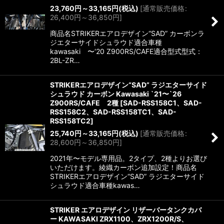
23,760
円
～33,165
円
(税込)
[
通常販売価格
:
26,400
円
～36,850
円
]
商品名STRIKERエアロデザイン“SAD” カーボンラ
ジエターサイドシュラウド適合車種
kawasaki 〜‘20 Z900RS/CAFE適合型式型式：
2BL-ZR…
STRIKERエアロデザイン“SAD” ラジエターサイド
シュラウド カーボン Kawasaki `21〜`26
Z900RS/CAFE 2種
[
SAD-RSS158C1、SAD-
RSS158C2、SAD-RSS158TC1、SAD-
RSS158TC2
]
25,740
円
～33,165
円
(税込)
[
通常販売価格
:
28,600
円
～36,850
円
]
2021年〜モデル専用品。2タイプ、2種よりお選び
いただけます。綾織カーボン追加設定！商品名
STRIKERエアロデザイン“SAD” ラジエターサイド
シュラウド適合車種kawas…
STRIKER エアロデザイン リザーバータンクカバ
ー KAWASAKI ZRX1100、ZRX1200R/S、