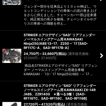
フェンダー部分を従来品より１０ｃｍ伸ばし、ウ
エットコンディションでの車体への泥の巻き上げ
をさらに抑えました。チェーンカバー部は従来通
り、純正相当の長さを確保。チェーンオイルやグ
リスの車体への飛散を抑え…
STRIKER エアロデザイン“SAD” リアフェンダー
ノーマルスイングアーム用 KAWASAKI
Ninja250/ABS 13~17、Z250 ~`17
[
SAD-
RF117C-A、SAD-RF117B-A
]
24,750
円
～33,660
円
(税込)
[
通常販売価格
:
27,500
円
～37,400
円
]
商品名STRIKERエアロデザイン“SAD” リアフェン
ダー ノーマルスイングアーム用適合車種
KAWASAKI・`13~`17 Ninja250/ABS・~`17 …
STRIKER エアロデザイン “SAD” リアフェンダー
ノーマルスイングアーム用 KAWASAKI ZX-14R
/ABS、ZZR1400 ※選べる3種！
[
SAD-
RF116TC、SAD-RF116C、SAD-RF116B
]
27,720
円
～47,520
円
(税込)
[
通常販売価格
: