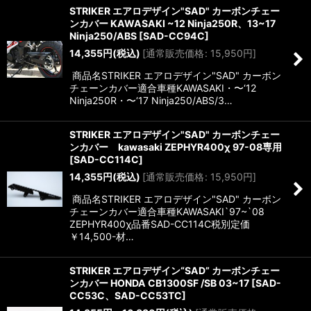
STRIKER エアロデザイン"SAD" カーボンチェー
ンカバー KAWASAKI ~12 Ninja250R、13~17
Ninja250/ABS
[
SAD-CC94C
]
14,355
円
(税込)
[
通常販売価格
:
15,950
円
]
商品名STRIKER エアロデザイン"SAD" カーボン
チェーンカバー適合車種KAWASAKI・〜‘12
Ninja250R・〜‘17 Ninja250/ABS/3…
STRIKER エアロデザイン"SAD" カーボンチェー
ンカバー kawasaki ZEPHYR400χ 97-08専用
[
SAD-CC114C
]
14,355
円
(税込)
[
通常販売価格
:
15,950
円
]
商品名STRIKER エアロデザイン"SAD" カーボン
チェーンカバー適合車種KAWASAKI`97~`08
ZEPHYR400χ品番SAD-CC114C税別定価
￥14,500-材…
STRIKER エアロデザイン“SAD” カーボンチェー
ンカバー HONDA CB1300SF /SB 03~17
[
SAD-
CC53C、SAD-CC53TC
]