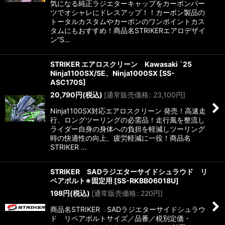
気になる純正ラジエターキャップをカーボンパー
ツでオシャレにドレスアップ！！カーボン製品の
トータルカスタムやカーボンのワンポイントカス
タムにもおすすめ！商品名STRIKERエアロデザイ
ン“S…
STRIKER エアロスクリーン Kawasaki `25
Ninja1100SX/SE、Ninja1000SX
[
SS-
ASC170S
]
20,790
円
(税込)
[
通常販売価格
:
23,100
円
]
Ninja1100SX対応エアロスクリーン 発売！高速走
行、ロングツーリングの必需品！走行風を整流し
ライダー自身の身体への負担を軽減しツーリング
時の快適性の向上、疲労軽減に一役！商品名
STRIKER …
STRIKER SADラジエターサイドシュラウド リ
ペアボルト※固定用
[
SS-RKBB06018U
]
198
円
(税込)
[
通常販売価格
:
220
円
]
商品名STRIKER SADラジエターサイドシュラウ
ド リペアボルトサイズ／品番／税別定価・