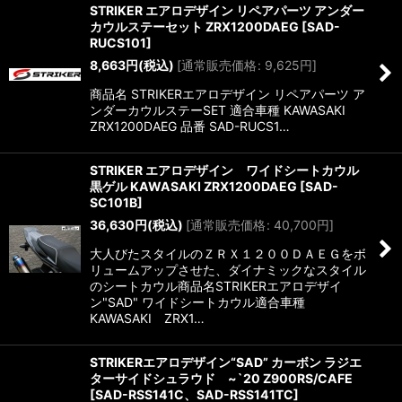
STRIKER エアロデザイン リペアパーツ アンダー
カウルステーセット ZRX1200DAEG
[
SAD-
RUCS101
]
8,663
円
(税込)
[
通常販売価格
:
9,625
円
]
商品名 STRIKERエアロデザイン リペアパーツ ア
ンダーカウルステーSET 適合車種 KAWASAKI
ZRX1200DAEG 品番 SAD-RUCS1…
STRIKER エアロデザイン ワイドシートカウル
黒ゲル KAWASAKI ZRX1200DAEG
[
SAD-
SC101B
]
36,630
円
(税込)
[
通常販売価格
:
40,700
円
]
大人びたスタイルのＺＲＸ１２００ＤＡＥＧをボ
リュームアップさせた、ダイナミックなスタイル
のシートカウル商品名STRIKERエアロデザイ
ン"SAD" ワイドシートカウル適合車種
KAWASAKI ZRX1…
STRIKERエアロデザイン“SAD” カーボン ラジエ
ターサイドシュラウド ~`20 Z900RS/CAFE
[
SAD-RSS141C、SAD-RSS141TC
]