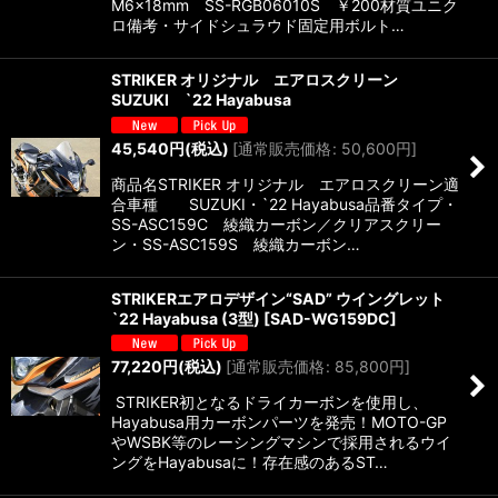
M6×18mm SS-RGB06010S ￥200材質ユニク
ロ備考・サイドシュラウド固定用ボルト…
STRIKER オリジナル エアロスクリーン
SUZUKI `22 Hayabusa
45,540
円
(税込)
[
通常販売価格
:
50,600
円
]
商品名STRIKER オリジナル エアロスクリーン適
合車種 SUZUKI・`22 Hayabusa品番タイプ・
SS-ASC159C 綾織カーボン／クリアスクリー
ン・SS-ASC159S 綾織カーボン…
STRIKERエアロデザイン“SAD” ウイングレット
`22 Hayabusa (3型)
[
SAD-WG159DC
]
77,220
円
(税込)
[
通常販売価格
:
85,800
円
]
STRIKER初となるドライカーボンを使用し、
Hayabusa用カーボンパーツを発売！MOTO-GP
やWSBK等のレーシングマシンで採用されるウイ
ングをHayabusaに！存在感のあるST…