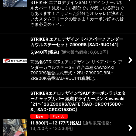
STRIKER エアロデザインSAD リアインナーパネ
ルカバー！見えにくい部分ですが気になる部分で
もあります！こういった部分もオシャレに決めた
いカスタムフリークの皆さま！カーボン好きの皆
さま必見のアイ…
STRIKER エアロデザイン リペアパーツ アンダー
カウルステーセット Z900RS
[
SAD-RUC141
]
5,940
円
(税込)
[
通常販売価格
:
6,600
円
]
商品名STRIKERエアロデザイン リペアパーツ ア
ンダーカウルステーSET適合車種KAWASAKI
Z900RS適合型式型式：2BL-ZR900C,8BL-
ZR900K品番SAD-RUC141税別定…
STRIKERエアロデザイン“SAD” カーボンラジエタ
ーキャップカバー 綾織ドライカーボン Kawasaki
`21〜`26 Z900RS/CAFE
[
SAD-CRCC158DC-
S、SAD-CRCC158DC
]
11,880
円
～12,177
円
(税込)
[
通常販売価格
:
13,200
円
～13,530
円
]