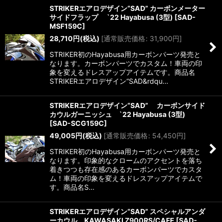
STRIKERエアロデザイン“SAD” カーボンメーター
サイドフラップ `22 Hayabusa (3型)
[
SAD-
MSF159C
]
28,710
円
(税込)
[
通常販売価格
:
31,900
円
]
STRIKER初のHayabusa用カーボンパーツ発売と
なります。カーボンパーツでカスタム！車両の印
象を変えるドレスアップアイテムです。商品名
STRIKERエアロデザイン“SAD&rdqu…
STRIKERエアロデザイン“SAD” カーボンサイド
カウルガーニッシュ `22 Hayabusa (3型)
[
SAD-SCG159C
]
49,005
円
(税込)
[
通常販売価格
:
54,450
円
]
STRIKER初のHayabusa用カーボンパーツ発売と
なります。印象的なクロームのアクセントを落ち
着きつつも存在感のあるカーボンパーツでカスタ
ム！車両の印象を変えるドレスアップアイテムで
す。商品名S…
STRIKERエアロデザイン“SAD” スペシャルアンダ
ーカウル KAWASAKI Z900RS/CAFE
[
SAD-