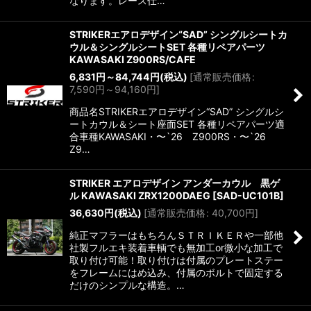
なります。レース仕…
STRIKERエアロデザイン“SAD” シングルシートカ
ウル＆シングルシートSET 各種リペアパーツ
KAWASAKI Z900RS/CAFE
6,831
円
～84,744
円
(税込)
[
通常販売価格
:
7,590
円
～94,160
円
]
商品名STRIKERエアロデザイン“SAD” シングルシ
ートカウル＆シート座面SET 各種リペアパーツ適
合車種KAWASAKI・〜`26 Z900RS・〜`26
Z9…
STRIKER エアロデザイン アンダーカウル 黒ゲ
ル KAWASAKI ZRX1200DAEG
[
SAD-UC101B
]
36,630
円
(税込)
[
通常販売価格
:
40,700
円
]
純正マフラーはもちろんＳＴＲＩＫＥＲや一部他
社製フルエキ装着車輌でも無加工or微小な加工で
取り付け可能！取り付けは付属のプレートステー
をフレームにはめ込み、付属のボルトで固定する
だけのシンプルな構造。…