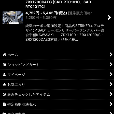
ZRX1200DAEG
[
SAD-RTC101C、SAD-
RTC101TC
]
4,752
円
～5,445
円
(税込)
[
通常販売価格
:
5,280
円
～6,050
円
]
綾織カーボン追加設定！商品名STRIKERエアロデ
ザイン"SAD" カーボンリザーバータンクカバー適
合車種KAWASAKI ・ZRX1100・ZRX1200R/S・
ZRX1200DAEG材質／品番／税…
ホーム
ショッピングカート
マイページ
お気に入り
最近チェックしたアイテム
特定商取引法表示