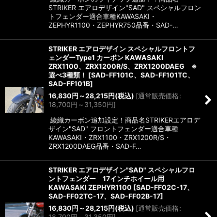
STRIKER エアロデザイン"SAD" スペシャルフロン
トフェンダー適合車種KAWASAKI・
ZEPHYR1100・ZEPHYR750品番・SAD-…
STRIKER エアロデザイン スペシャルフロントフ
ェンダーType1 カーボン KAWASAKI
ZRX1100、ZRX1200R/S、ZRX1200DAEG ※
選べ3種類！
[
SAD-FF101C、SAD-FF101TC、
SAD-FF101B
]
16,830
円
～28,215
円
(税込)
[
通常販売価格
:
18,700
円
～31,350
円
]
綾織カーボン追加設定！商品名STRIKERエアロデ
ザイン"SAD" フロントフェンダー適合車種
KAWASAKI・ZRX1100・ZRX1200R/S・
ZRX1200DAEG品番・SAD-F…
STRIKER エアロデザイン"SAD" スペシャルフロ
ントフェンダー 17インチホイール用
KAWASAKI ZEPHYR1100
[
SAD-FF02C-17、
SAD-FF02TC-17、SAD-FF02B-17
]
16,830
円
～28,215
円
(税込)
[
通常販売価格
:
18,700
円
～31,350
円
]