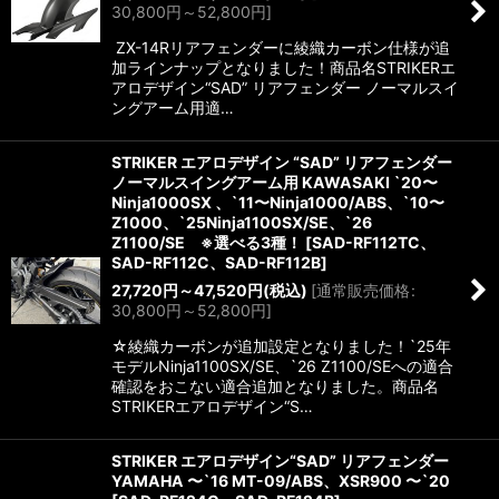
30,800
円
～52,800
円
]
ZX-14Rリアフェンダーに綾織カーボン仕様が追
加ラインナップとなりました！商品名STRIKERエ
アロデザイン“SAD” リアフェンダー ノーマルスイ
ングアーム用適…
STRIKER エアロデザイン “SAD” リアフェンダー
ノーマルスイングアーム用 KAWASAKI `20〜
Ninja1000SX 、`11〜Ninja1000/ABS、`10〜
Z1000、`25Ninja1100SX/SE、`26
Z1100/SE ※選べる3種！
[
SAD-RF112TC、
SAD-RF112C、SAD-RF112B
]
27,720
円
～47,520
円
(税込)
[
通常販売価格
:
30,800
円
～52,800
円
]
☆綾織カーボンが追加設定となりました！`25年
モデルNinja1100SX/SE、`26 Z1100/SEへの適合
確認をおこない適合追加となりました。商品名
STRIKERエアロデザイン“S…
STRIKER エアロデザイン“SAD” リアフェンダー
YAMAHA 〜`16 MT-09/ABS、XSR900 〜`20