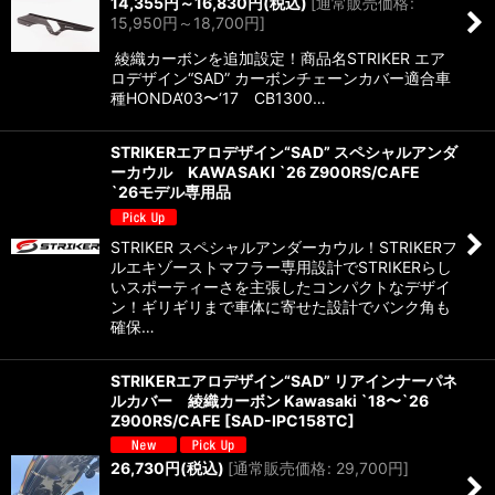
14,355
円
～16,830
円
(税込)
[
通常販売価格
:
15,950
円
～18,700
円
]
綾織カーボンを追加設定！商品名STRIKER エア
ロデザイン“SAD” カーボンチェーンカバー適合車
種HONDA‘03〜‘17 CB1300…
STRIKERエアロデザイン“SAD” スペシャルアンダ
ーカウル KAWASAKI `26 Z900RS/CAFE
`26モデル専用品
STRIKER スペシャルアンダーカウル！STRIKERフ
ルエキゾーストマフラー専用設計でSTRIKERらし
いスポーティーさを主張したコンパクトなデザイ
ン！ギリギリまで車体に寄せた設計でバンク角も
確保…
STRIKERエアロデザイン“SAD” リアインナーパネ
ルカバー 綾織カーボン Kawasaki `18〜`26
Z900RS/CAFE
[
SAD-IPC158TC
]
26,730
円
(税込)
[
通常販売価格
:
29,700
円
]