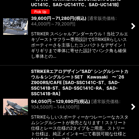
UC141C、SAD-UC141TC、SAD-UC141B
]
39,600
円
～71,280
円
(税込)
[
通常販売価格
:
44,000
円
～79,200
円
]
STRIKER スペシャルアンダーカウル！当社フルエ
キゾーストマフラー専用設計でSTRIKERらしいス
ポーティーさを主張したコンパクトなデザイン！
ギリギリまで車体に寄せた設計でバンク角も確保
し車体との…
STRIKERエアロデザイン“SAD” シングルシートカ
ウル＆シングルシートSET Kawasaki 〜`26
Z900RS/CAFE
[
SAD-SSC141C-ST、SAD-
SSC141B-ST、SAD-SSC141C-RA、SAD-
SSC141B-RA
]
94,050
円
～129,690
円
(税込)
[
通常販売価格
:
104,500
円
～144,100
円
]
STRIKEらしいスポーティーかつレーシーなカスタ
ムシングルシートが発売となります！ストリート
仕様とレース仕様の2タイプをご用意。ストリー
ト仕様は、純正メインキーにて着脱可能な仕様と