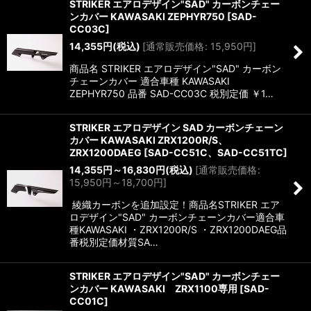
STRIKER エアロデザイン"SAD" カーボンチェー
ンカバー KAWASAKI ZEPHYR750
[
SAD-
CC03C
]
14,355
円
(税込)
[
通常販売価格
:
15,950
円
]
商品名 STRIKER エアロデザイン"SAD" カーボン
チェーンカバー 適合車種 KAWASAKI
ZEPHYR750 品番 SAD-CC03C 税別定価 ￥1…
STRIKER エアロデザイン SAD カーボンチェーン
カバー KAWASAKI ZRX1200R/S、
ZRX1200DAEG
[
SAD-CC51C、SAD-CC51TC
]
14,355
円
～16,830
円
(税込)
[
通常販売価格
:
15,950
円
～18,700
円
]
綾織カーボンを追加設定！商品名STRIKER エア
ロデザイン"SAD" カーボンチェーンカバー適合車
種KAWASAKI ・ZRX1200R/S ・ZRX1200DAEG品
番税別定価材質SA…
STRIKER エアロデザイン"SAD" カーボンチェー
ンカバー KAWASAKI ZRX1100専用
[
SAD-
CC01C
]