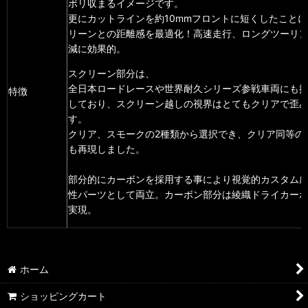
ポリ収まるイメージです。
更にカットラインを約10mmフロントに短くしたこと
リーンとの距離感を最適化！高速走行、ロングツーリ
減に効果的。
スクリーン部分は、
全日本ロードレースや世界耐久シリーズ参戦車両にも
特徴
しており、
スクリーン越しの視界はとてもクリアで歪
す。
クリア、スモークの2種類から選択でき、
クリア同等の
も再現しました。
部分的にカーボンを採用する事により視覚的カスタム感
性パーツとして両立。
カーボン部分は綾織ドライカー
実現。
ホーム
ショッピングカート