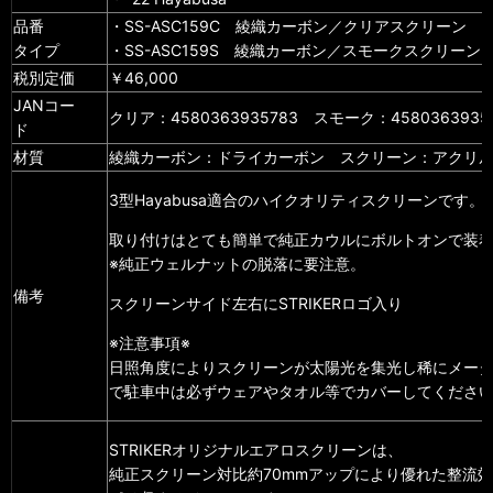
品番
・SS-ASC159C 綾織カーボン／クリアスクリーン
タイプ
・SS-ASC159S 綾織カーボン／スモークスクリーン
税別定価
￥46,000
JANコー
クリア：
4580363935783 スモーク：
4580363935
ド
材質
綾織カーボン：ドライカーボン スクリーン：アクリ
3型Hayabusa適合のハイクオリティスクリーンです。
取り付けはとても簡単で純正カウルにボルトオンで装
※純正ウェルナットの脱落に要注意。
備考
スクリーンサイド左右にSTRIKERロゴ入り
※注意事項※
日照角度によりスクリーンが太陽光を集光し稀にメー
で駐車中は必ずウェアやタオル等でカバーしてくださ
STRIKERオリジナルエアロスクリーンは、
純正スクリーン対比約70mmアップにより優れた整流