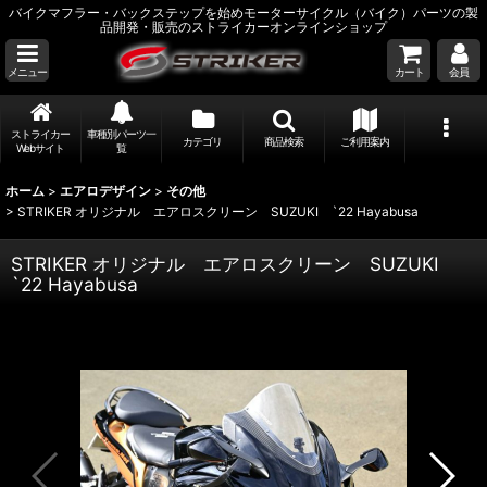
バイクマフラー・バックステップを始めモーターサイクル（バイク）パーツの製
品開発・販売のストライカーオンラインショップ
メニュー
カート
会員
ストライカー
車種別パーツ一
カテゴリ
商品検索
ご利用案内
Webサイト
覧
ホーム
>
エアロデザイン
>
その他
>
STRIKER オリジナル エアロスクリーン SUZUKI `22 Hayabusa
STRIKER オリジナル エアロスクリーン SUZUKI
`22 Hayabusa