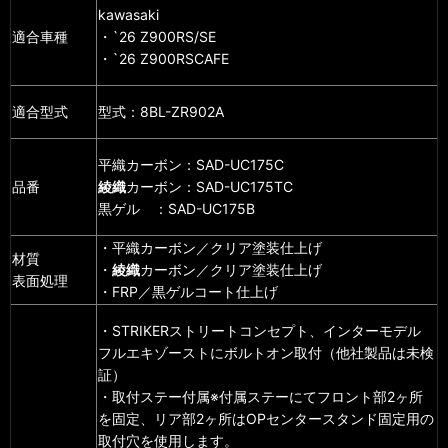
kawasaki
適合車種
・`26 Z900RS/SE
・`26 Z900RSCAFE
適合型式
型式：8BL-ZR902A
平織カーボン：SAD-UC175C
品番
綾織
カーボン：SAD-UC175TC
黒ゲル ：SAD-UC175B
・平織カーボン／クリア塗装仕上げ
材質
・
綾織
カーボン／クリア塗装仕上げ
表面処理
・FRP／黒ゲルコート仕上げ
・STRIKERストリートコンセプト、インターモデル
フルエキゾーストにボルトオン取付（他社製品は未検
証）
・取付ステー付属※付属ステーにてフロント部2ヶ所
を固定、リア部2ヶ所はOPセンタースタンド固定用の
取付穴を使用します。