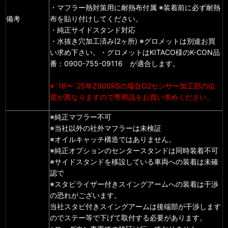
・マフラー熱対策用に耐熱布付属 ※装着前に必ず耐熱
備考
布を貼り付けしてください。
・純正サイドスタンド対応
・水抜き穴加工済み(2ヶ所) ※グロメットは別途お買
い求め下さい。・グロメットはKITACO様のK-CON品
番：0900-755-09116 が適合します。
※`18〜`25年Z900RSの場合O2センサー加工部の位
置が異なりますので専用品をお買い求めください。
※純正マフラー不可
※当社以外の社外マフラーは未検証
※オイルキャッチ構造ではありません。
※純正オプションのセンタースタンドは同時装着不可
※サイドスタンドを移設している車両への装着は未確
認で
※スタビライザー付きスイングアームへの装着は干渉
の恐れがございます。
当社スタビ付きスイングアームは後端部が干渉します
のでステー等で下げて取付する必要があります。