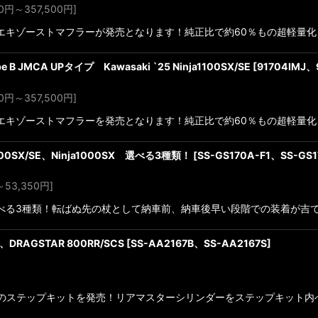
0
円
～357,500
円
]
対応フルエキゾーストマフラーが発売となります！純正比で約60％もの超軽量
pe B JMCA UPタイプ Kawasaki `25 Ninja1100SX/SE
[
91704IMJ、
0
円
～357,500
円
]
対応フルエキゾーストマフラーを発売となります！純正比で約60％もの超軽量
100SX/SE、Ninja1000SX 選べる3種類！
[
SS-GS170A-F1、SS-GS1
～53,350
円
]
です！選べる3種類！転ばぬ先の杖として納車前、納車後早い段階での装着が
、DRAGSTAR 800RR/SCS
[
SS-AA2167B、SS-AA2167S
]
RR対応のステップキットを発売！リアマスターシリンダーをステップキット