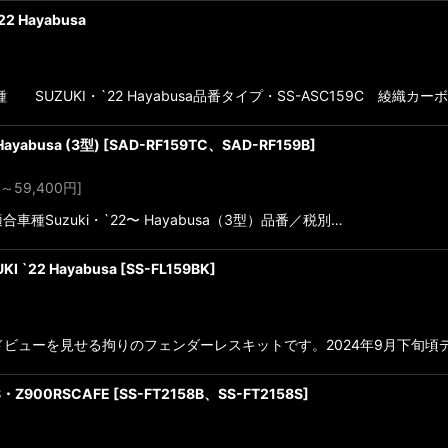
 Hayabusa
SUZUKI・`22 Hayabusa品番タイプ・SS-ASC159C 綾織カー
yabusa (3型)
[
SAD-RF159TC、SAD-RF159B
]
～59,400
円
]
車種Suzuki・`22〜 Hayabusa（3型）品番／税別…
`22 Hayabusa
[
SS-FL159BK
]
イドビューを見せる拘りのフェンダーレスキットです。2024年9月下旬
RS・Z900RSCAFE
[
SS-FT2158B、SS-FT2158S
]