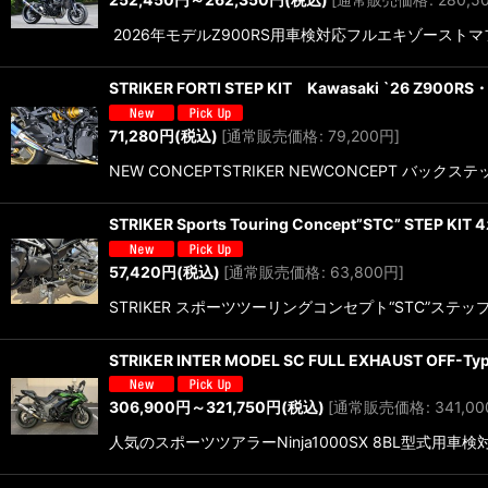
2026年モデルZ900RS用車検対応フルエキゾース
STRIKER FORTI STEP KIT Kawasaki `26 
71,280
円
(税込)
[
通常販売価格
:
79,200
円
]
NEW CONCEPTSTRIKER NEWCONCEPT バックス
STRIKER Sports Touring Concept”STC” 
57,420
円
(税込)
[
通常販売価格
:
63,800
円
]
STRIKER スポーツツーリングコンセプト“STC”ステ
STRIKER INTER MODEL SC FULL EXHAUST OFF-T
306,900
円
～321,750
円
(税込)
[
通常販売価格
:
341,00
人気のスポーツツアラーNinja1000SX 8BL型式用車