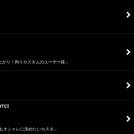
上がり！拘りカスタムのユーザー様…
8TC
]
分もオシャレに決めたいカスタ…