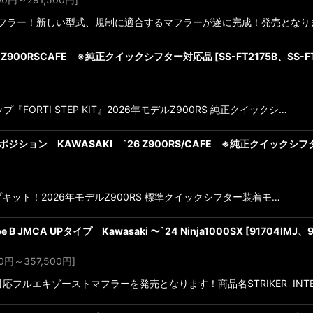
トマフラー！新しい型式、規制に適合するマフラーが遂に完成！発売となり
Z900RS・Z900RSCAFE ※純正クイックシフター対応品
[
SS-FT2175B、SS-F
テップ『FORTI STEP KIT』2026年モデルZ900RS 純正クイックシ…
STEP KIT 4ポジション KAWASAKI `26 Z900RS/CAFE ※純正クイック
ップキット！2026年モデルZ900RS 標準クイックシフター装着モ…
ype B JMCA UPタイプ Kawasaki 〜`24 Ninja1000SX
[
91704IMJ、9
0
円
～357,500
円
]
検対応フルエキゾーストマフラーを発売となります！商品名STRIKER INT