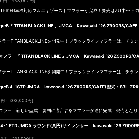
00
円
～363,000
円
]
F！STRIKER車検対応フルエキゾーストマフラーが完成！発売は7月中〜
eB『 TITAN BLACK LINE 』JMCA Kawasaki `26 Z900RS/C
フラーTITANBLACKLINEを開発中！ブラックラインマフラーは、チ
ラー『 TITAN BLACK LINE 』JMCA Kawasaki `26 Z900RS
フラーTITANBLACKLINEを開発中！ブラックラインマフラーは、チ
eB 4-1STD JMCA kawasaki `26 Z900RS/CAFE(型式：8BL-ZR9
0
円
～308,000
円
]
トマフラー！新しい型式、規制に適合するマフラーが遂に完成！発売となり
-1 STD JMCA ラウンド(真円)サイレンサー kawasaki `26 Z900RS
00
円
～291,500
円
]