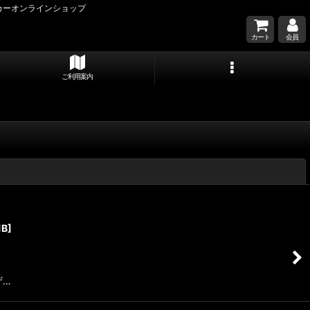
カーオンラインショップ
カート
会員
ご利用案内
閉じる
1B
]
ザ…