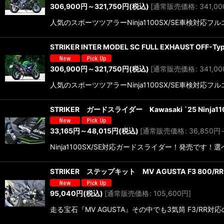
306,900
円
～321,750
円
(税込)
[
通常販売価格
:
341,00
人気のスポーツツアラーNinja1100SX/SE車検
STRIKER INTER MODEL SC FULL EXHAUST OFF-Ty
306,900
円
～321,750
円
(税込)
[
通常販売価格
:
341,00
人気のスポーツツアラーNinja1100SX/SE車検
STRIKER ガードスライダー Kawasaki `25 Ninja1
33,165
円
～48,015
円
(税込)
[
通常販売価格
:
36,850
円
Ninja1100SX/SE対応ガードスライダー！発売
STRIKER ステップキット MV AGUSTA F3 800/RR
95,040
円
(税込)
[
通常販売価格
:
105,600
円
]
走る宝石『MV AGUSTA』その中でも3気筒 F3/