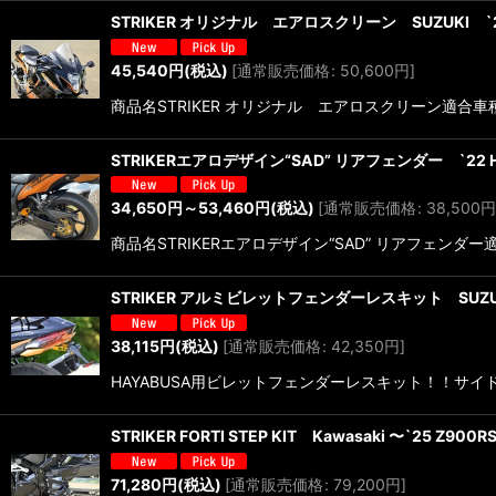
STRIKER オリジナル エアロスクリーン SUZUKI `22
45,540
円
(税込)
[
通常販売価格
:
50,600
円
]
商品名STRIKER オリジナル エアロスクリーン適合車種 
STRIKERエアロデザイン“SAD” リアフェンダー `22 Ha
34,650
円
～53,460
円
(税込)
[
通常販売価格
:
38,500
円
商品名STRIKERエアロデザイン“SAD” リアフェンダー適合
STRIKER アルミビレットフェンダーレスキット SUZUKI 
38,115
円
(税込)
[
通常販売価格
:
42,350
円
]
HAYABUSA用ビレットフェンダーレスキット！！サ
STRIKER FORTI STEP KIT Kawasaki 〜`25 Z900
71,280
円
(税込)
[
通常販売価格
:
79,200
円
]