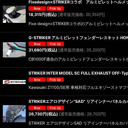
Fixedesign×STRIKERコラボ アルミビレットヘルメット
18,315
円
(税込)
[
通常販売価格
:
20,350
円
]
Fixe design×STRIKERコラボのアルミビレットヘ
G-STRIKER アルミビレットフェンダーレスキット HONDA 
31,680
円
(税込)
[
通常販売価格
:
35,200
円
]
CB1000F適合のアルミビレッドフェンダーレスキ
STRIKER INTER MODEL SC FULL EXHAUST OFF
Kawasaki Z1100/SE用 車検対応フルエキゾーストマフラ
STRIKERエアロデザイン“SAD” リアインナーパネルカバー 
26,730
円
(税込)
[
通常販売価格
:
29,700
円
]
STRIKER エアロデザインSAD リアインナーパ