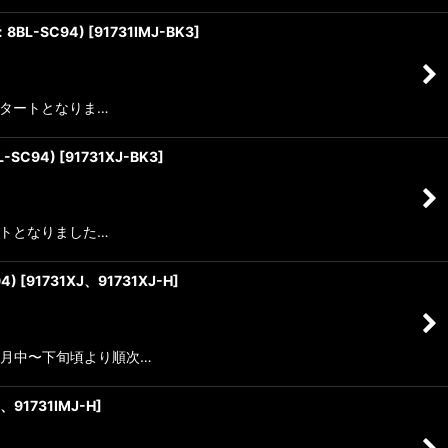
式：8BL-SC94)
[
91731IMJ-BK3
]
がスタートとなりま…
-SC94)
[
91731XJ-BK3
]
タートとなりました…
4)
[
91731XJ、91731XJ-H
]
は7月中〜下旬頃より順次…
J、91731IMJ-H
]