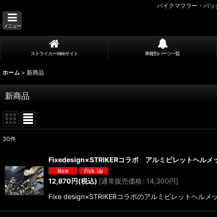
バイクマフラー・バッ
メニュー
ストライカーWebサイト
車種別パーツ一覧
ホーム
>
新商品
新商品
30
件
表示数
:
Fixedesign×STRIKERコラボ アルミビレットヘルメット
並び順
:
12,870
円
(税込)
[
通常販売価格
:
14,300
円
]
Fixe design×STRIKERコラボのアルミビレット