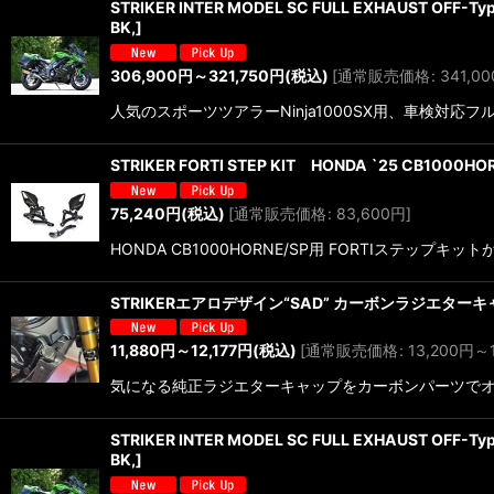
STRIKER INTER MODEL SC FULL EXHAUST O
BK,
]
306,900
円
～321,750
円
(税込)
[
通常販売価格
:
341,00
人気のスポーツツアラーNinja1000SX用、車検対応フル
STRIKER FORTI STEP KIT HONDA `25 CB1000HO
75,240
円
(税込)
[
通常販売価格
:
83,600
円
]
HONDA CB1000HORNE/SP用 FORTIステップキット
STRIKERエアロデザイン“SAD” カーボンラジエターキャッ
11,880
円
～12,177
円
(税込)
[
通常販売価格
:
13,200
円
～1
気になる純正ラジエターキャップをカーボンパーツで
STRIKER INTER MODEL SC FULL EXHAUST O
BK,
]