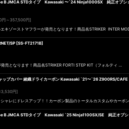
FF-Type B JMCA STDタイプ Kawasaki 〜`24 Ninja1000SX 
0
円
～357,500
円
]
エキゾーストマフラーが発売となります！商品名STRIKER INTER MO
RNET/SP
[
SS-FT2171B
]
が発売となります！商品名STRIKER FORTI STEP KIT（フォルティ …
プカバー 綾織ドライカーボン Kawasaki `21〜`26 Z900RS/CAFE
3,530
円
]
オシャレにドレスアップ！！カーボン製品のトータルカスタムやカーボ
FF-Type B JMCA STDタイプ Kawasaki `25 Ninja1100SX/SE