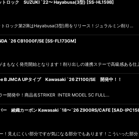
ロック SUZUKI `22〜 Hayabusa(3型)
[
SS-HL159B
]
ルメットロック第2弾はHayabusa(3型)用をリリース！ジュラルミン削り…
`26 CB1000F/SE
[
SS-FL173GM
]
ットがまもなく発売開始となります！削り出しの連携ステーで高級感ある仕
-Type B JMCA UPタイプ Kawasaki `26 Z1100/SE 開発中！！
ー開発中！商品名STRIKER INTER MODEL SC FULL…
綾織カーボン Kawasaki `18〜`26 Z900RS/CAFE
[
SAD-IPC15
ネルカバー！見えにくい部分ですが気になる部分でもあります！こういった部