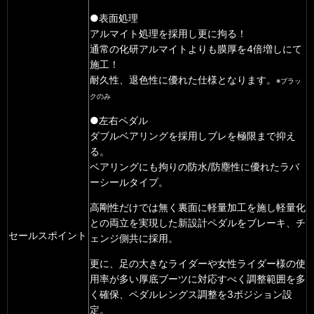
●表面処理
アルマイト処理を採用し更に拘る！
通常の化研アルマイトよりも膜厚を4倍増しにて
施工！
耐久性、退色性に優れた仕様となります。
※ブラッ
クのみ
●左右ペダル
ダブルベアリングを採用しブレを極限まで抑え
る。
ベアリングにも拘りの防水/防塵性に優れたラバ
ーシールタイプ。
高剛性だけでは無く裏面に軽量加工を施し軽量化
との両立を実現した新設計ペダルをブレーキ、チ
セールスポイント
ェンジ側共に採用。
更に、足の大きなライダーや女性ライダー様の使
用率が多い厚底ブーツに対応すべく調整範囲を多
く確保、ペダルレングス調整を3ポジション設
定。