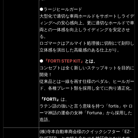
●ラージヒールガード
大型化で適切な車両ホールドをサポートしライデ
ィングへの安心感向上。更に適切なホールドで車
両との一体感を向上しライディングを安定させ
る。
ロゴマークはアルマイト処理後に切削にて刻印し
立体感を演出した高級感のある仕上がり。
●
『FORTI STEP KIT』
とは、
コンセプトは全く新しいステップキットを目的に
開発！
従来品とは一線を画す仕様のペダル、ヒールガー
ド、各種プレート類を採用し全てに拘り適正化。
『FORTI』
は、
ラテン語の強いと言う意味を持つ「fortis」や ロ
ーマ神話の運命の女神「Fortuna」から採用した
造語。
(株)寺本自動車商会様のクイックシフター「EZ-