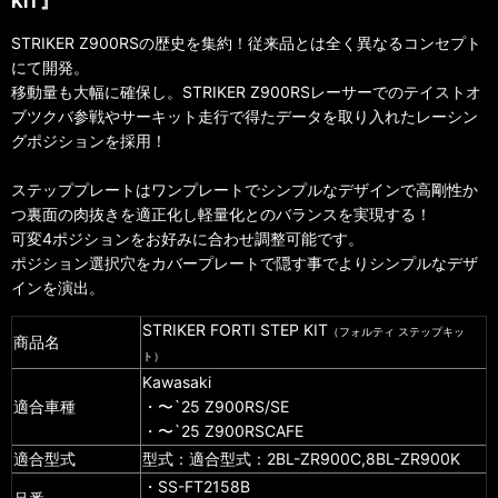
KIT』
STRIKER Z900RSの歴史を集約！従来品とは全く異なるコンセプト
にて開発。
移動量も大幅に確保し。STRIKER Z900RSレーサーでのテイストオ
ブツクバ参戦やサーキット走行で得たデータを取り入れたレーシン
グポジションを採用！
ステッププレートはワンプレートでシンプルなデザインで高剛性か
つ裏面の肉抜きを適正化し軽量化とのバランスを実現する！
可変4ポジションをお好みに合わせ調整可能です。
ポジション選択穴をカバープレートで隠す事でよりシンプルなデザ
インを演出。
STRIKER FORTI STEP KIT
（フォルティ ステップキッ
商品名
ト）
Kawasaki
適合車種
・〜`25 Z900RS/SE
・〜`25 Z900RSCAFE
適合型式
型式：
適合型式：2BL-ZR900C,8BL-ZR900K
・SS-FT2158B