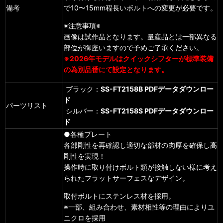
備考
で10〜15mm程長いボルトへの変更が必要です。
※注意事項※
画像は試作品となります。量産品とは一部異なる
部位が御座いますので予めご了承ください。
※2026年モデルはクイックシフターが標準装備
の為別品番にて設定となります。
ブラック：
SS-FT2158B PDFデータダウンロー
ド
パーツリスト
シルバー：
SS-FT2158S PDFデータダウンロー
ド
●各種プレート
各部剛性を再確認し適切な部材の肉厚を確保し高
剛性を実現！
操作時に取り付けボルト類が接触しない様に考え
られたフラットサーフェスなデザイン。
取付ボルトにステンレス材を採用。
※一部、組み合わせ、素材相性等の理由によりユ
ニクロを採用