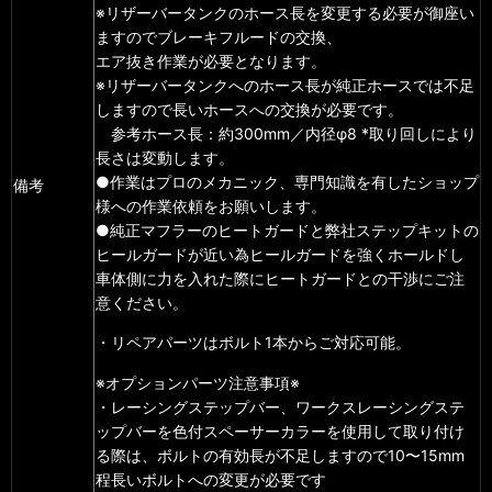
※リザーバータンクのホース長を変更する必要が御座い
ますのでブレーキフルードの交換、
エア抜き作業が必要となります。
※リザーバータンクへのホース長が純正ホースでは不足
しますので長いホースへの交換が必要です。
参考ホース長：約300mm／内径φ8 *取り回しにより
長さは変動します。
●作業はプロのメカニック、専門知識を有したショップ
備考
様への作業依頼をお願いします。
●純正マフラーのヒートガードと弊社ステップキットの
ヒールガードが近い為ヒールガードを強くホールドし
車体側に力を入れた際にヒートガードとの干渉にご注
意ください。
・リペアパーツはボルト1本からご対応可能。
※オプションパーツ注意事項※
・レーシングステップバー、ワークスレーシングステ
ップバーを色付スペーサーカラーを使用して取り付け
る際は、ボルトの有効長が不足しますので10〜15mm
程長いボルトへの変更が必要です