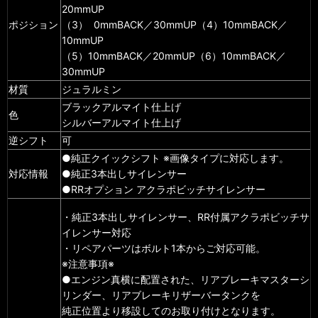
20mmUP
ポジション
（3） 0mmBACK／30mmUP（4）10mmBACK／
10mmUP
（5）10mmBACK／20mmUP（6）10mmBACK／
30mmUP
材質
ジュラルミン
ブラックアルマイト仕上げ
色
シルバーアルマイト仕上げ
逆シフト
可
●純正クイックシフト ※画像タイプに対応します。
対応情報
●純正3本出しサイレンサー
●RRオプション アクラポビッチサイレンサー
・純正3本出しサイレンサー、RR付属アクラポビッチサ
イレンサー対応
・リペアパーツはボルト1本からご対応可能。
※注意事項※
●エンジン真横に配置された、リアブレーキマスターシ
リンダー、リアブレーキリザーバータンクを
純正位置より移設してのお取り付けとなります。