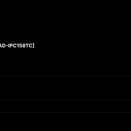
AD-IPC158TC
]