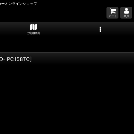
カーオンラインショップ
カート
会員
ご利用案内
D-IPC158TC
]