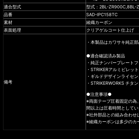
適合型式
型式：2BL-ZR900C,8BL-Z
品番
SAD-IPC158TC
素材
綾織カーボン
表面処理
クリアゲルコート仕上げ
・本製品はカワサキ純正部
●適合確認済み製品
・純正ナンバープレートフ
・STRIKERアルミビレ
・ギルドデザインライセン
備考
・STRIKERWORKS チ
●注意事項●
※両面テープ圧着固定の為
間以上は圧着時間としてい
※社外部品との組み合わせ
※綾織カーボンは多少のカ