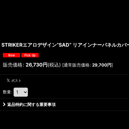
STRIKERエアロデザイン“SAD” リアインナーパネルカバー 綾
販売価格
:
26,730
円
(税込)
[
通常販売価格
:
29,700
円
]
数量
:
返品特約に関する重要事項