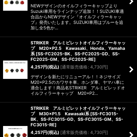
NEWデザインのオイルフィラーキャップより
Suzuki車用をラインナップ追加！！SUZUKI車適
合品からNEWデザイン『オイルフィラーキャッ
プ』発売いたします。SUZUKI車用はブルーを追
加し全5色か…
STRIKER アルミビレットオイルフィラーキャッ
プ M20×P2.5 Kawasaki、Honda、Yamaha
系
[
SS-FC2025-BK、SS-FC2025-GD、SS-
FC2025-GM、SS-FC2025-RE
]
4,257
円
(税込)
[
通常販売価格
:
4,730
円
]
デザインを新たにリニューアル！！ネジサイズ
M20×P2.5のカワサキ車、ホンダ車、ヤマハ車に
適合します！商品名STRIKER アルミビレッドオ
イルフィラーキャップ M20×P2…
STRIKER アルミビレットオイルフィラーキャッ
プ M30×P1.5 Kawasaki系
[
SS-FC3015-
BK、SS-FC3015-GD、SS-FC3015-GM、SS-
FC3015-RE
]
4,257
円
(税込)
[
通常販売価格
:
4,730
円
]