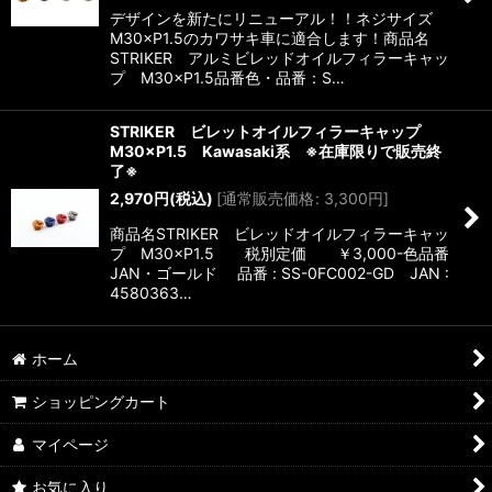
デザインを新たにリニューアル！！ネジサイズ
M30×P1.5のカワサキ車に適合します！商品名
STRIKER アルミビレッドオイルフィラーキャッ
プ M30×P1.5品番色・品番：S…
STRIKER ビレットオイルフィラーキャップ
M30×P1.5 Kawasaki系 ※在庫限りで販売終
了※
2,970
円
(税込)
[
通常販売価格
:
3,300
円
]
商品名STRIKER ビレッドオイルフィラーキャッ
プ M30×P1.5 税別定価 ￥3,000-色品番
JAN・ゴールド 品番 : SS-0FC002-GD JAN :
4580363…
ホーム
ショッピングカート
マイページ
お気に入り