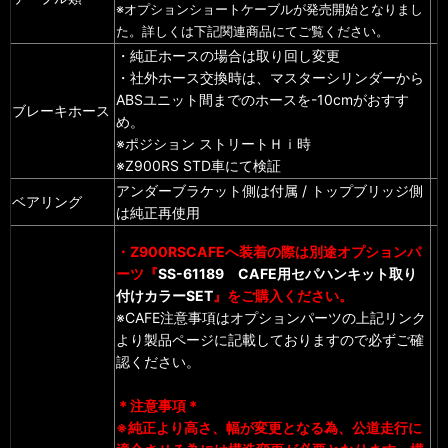
※オプションショートケーブルが発売開始となりまし
た。詳しくは下記関連商品にてご覧ください。
・純正ホースの場合は取り回し変更
・社外ホース交換時は、マスターシリンダーから
ABSユニット間までのホースを-10cmがおすす
ブレーキホース
め。
※ポジション ストリートＨｉ時
※Z900RS STD車にて検証
アンダーブラケット側は付属 / トップブリッジ側
ベアリング
は純正再使用
・Z900RSCAFEへ装着の際は別途オプションパ
ーツ『
SS-61189 CAFE用セパハンキット取り
付けカラーSET
』をご購入ください。
※CAFE注意事項はオプションパーツの上記リンク
より製品ページに記載しておりますので必ずご確
認ください。
＊注意事項＊
※純正より高さ、幅が変更となる為、公道走行に