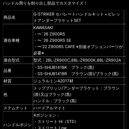
ハンドル周りを削り出し部品でカスタマイズ！
G-STRIKER セパレートハンドルキット＋ビレッ
商品名
トアンダーブラケットSET
KAWASAKI
・〜`26 Z900RS
適合車種
・〜`26 Z900RS SE
・〜‘22 Z900RS CAFE ※別途オプションパーツが
必要※
適合型式
型式：2BL-ZR900C,8BL-ZR900K,8BL-ZR902A
・SS-SHUB141BK ブラック(黒)
品番
・SS-SHUB141BR ブラウン(茶)/ブラック(黒)
材質
ジュラルミンA2017材
トップブリッジ/アンダーブラケット：ブラウン
色
(茶)又はブラック(黒)
ハンドル：ブラック(黒)
ステムナット
ハードアルマイト
4ポジション：
・ストリート Hi（STD）
ハンドルポジシ
・ストリート Low