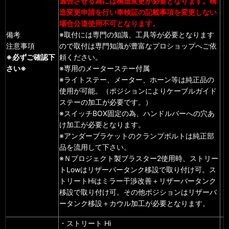
適合させる為には構造変更が必要となります。構
造変更申請を行い車検証の記載事項を変更しない
場合公道使用不可となります。
備考
※取付には専門の知識、工具等が必要となります
注意事項
ので取付は専門知識が豊富なプロショップへご依
※必ずご確認下
頼ください。
さい※
※専用のメーターステー付属
※ライトステー、メーター、ホーン等は純正品の
使用が可能。（ポジションによりケーブルガイド
ステーの加工が必要です。）
※スイッチBOX固定の為、ハンドルバーへの穴あ
け加工が必要となります。
※アンダーブラケットのクランプボルトは純正部
品を流用して下さい。
※Ｎプロジェクト製ブラスター2使用時、ストリー
トLowはリザーバータンク移設で取り付け可。ス
トリートHiはミラー干渉改善＋リザーバータンク
移設で取り付け可。その他ポジションはリザーバ
ータンク移設＋カウル加工が必要となります。
・ストリート Hi