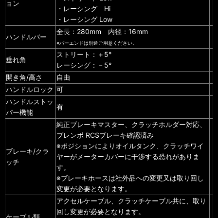
ョン
・レーシング Hi
・レーシング Low
全長：280mm 内径：16mm
ハンドルバー
※バーエンドは別途ご用意ください。
ストリート：＋5°
垂れ角
レーシング：－5°
開き角/高さ
自由
ハンドルロック
可
ハンドルストッ
有
パー機能
純正ブレーキマスター、クラッチホルダー対応、
ブレンボ RCSブレーキ確認済み
※ポジションによりオイルタンク、クラッチワイ
ブレーキ/クラ
ヤーがメーターカバーに干渉する恐れがありま
ッチ
す。
※ブレーキホースは社外品への変更又は取り回し
変更が必要となります。
アクセルケーブル、クラッチケーブル共に、取り
回し変更が必要となります。
ケーブル類