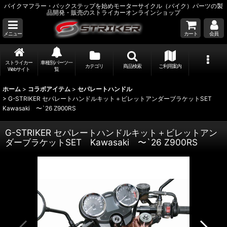
バイクマフラー・バックステップを始めモーターサイクル（バイク）パーツの製
品開発・販売のストライカーオンラインショップ
メニュー
カート
会員
ストライカー
車種別パーツ一
カテゴリ
商品検索
ご利用案内
Webサイト
覧
ホーム
>
コラボアイテム
>
セパレートハンドル
>
G-STRIKER セパレートハンドルキット＋ビレットアンダーブラケットSET
Kawasaki 〜`26 Z900RS
G-STRIKER セパレートハンドルキット＋ビレットアン
ダーブラケットSET Kawasaki 〜`26 Z900RS