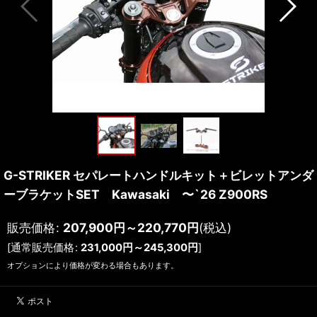
G-STRIKER セパレートハンドルキット＋ビレットアンダ
ーブラケットSET Kawasaki 〜`26 Z900RS
販売価格
:
207,900
円
～220,770
円
(税込)
[
通常販売価格
:
231,000
円
～245,300
円
]
オプションにより価格が変わる場合もあります。