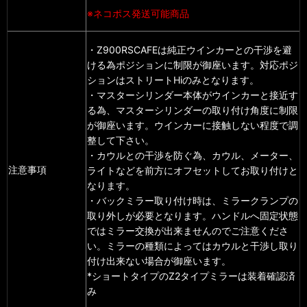
※ネコポス発送可能商品
・Z900RSCAFEは純正ウインカーとの干渉を避
ける為ポジションに制限が御座います。対応ポジ
ションはストリートHiのみとなります。
・マスターシリンダー本体がウインカーと接近す
る為、マスターシリンダーの取り付け角度に制限
が御座います。ウインカーに接触しない程度で調
整して下さい。
・カウルとの干渉を防ぐ為、カウル、メーター、
注意事項
ライトなどを前方にオフセットしてお取り付けと
なります。
・バックミラー取り付け時は、ミラークランプの
取り外しが必要となります。ハンドルへ固定状態
ではミラー交換が出来ませんのでご注意くださ
い。ミラーの種類によってはカウルと干渉し取り
付け出来ない場合が御座います。
*ショートタイプのZ2タイプミラーは装着確認済
み