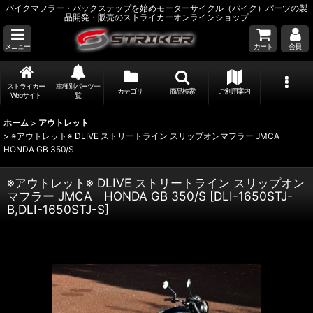
バイクマフラー・バックステップを始めモーターサイクル（バイク）パーツの製
品開発・販売のストライカーオンラインショップ
メニュー
カート
会員
ストライカー
車種別パーツ一
カテゴリ
商品検索
ご利用案内
Webサイト
覧
ホーム
>
アウトレット
>
※アウトレット※ DLIVE ストリートライン スリップオンマフラー JMCA
HONDA GB 350/S
※アウトレット※ DLIVE ストリートライン スリップオン
マフラー JMCA HONDA GB 350/S
[
DLI-1650STJ-
B,DLI-1650STJ-S
]