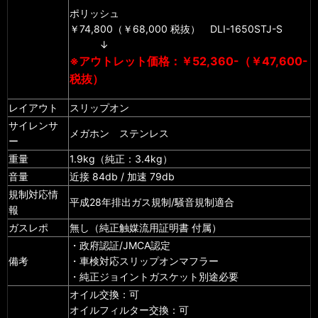
ポリッシュ
￥74,800（￥68,000 税抜） DLI-1650STJ-S
↓
※アウトレット価格：￥52,360-（￥47,600-
税抜）
レイアウト
スリップオン
サイレンサ
メガホン ステンレス
ー
重量
1.9kg（純正：3.4kg）
音量
近接 84db / 加速 79db
規制対応情
平成28年排出ガス規制/騒音規制適合
報
ガスレポ
無し（純正触媒流用証明書 付属）
・政府認証/JMCA認定
備考
・車検対応スリップオンマフラー
・純正ジョイントガスケット別途必要
オイル交換：可
オイルフィルター交換：可