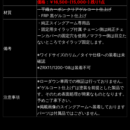
価格：￥16,500-(15,000-) 残り1点
・平織カーボン クリアゲルコート仕上げ
材質
・FRP 黒ゲルコート仕上げ
・純正スイングアーム専用品
・固定用タイラップ付属 チェーン側は純正チェ
ーンカバーの固定穴を使用／マフラー側は目立た
ないところでタイラップ固定します。
備考
※ワイドサイズのリム／タイヤ仕様への装着は未
確認
※ZRX11/1200-'08は装着不可
※ローダウン車両での検証は行っておりません。
※“ゲルコート仕上げ”は塗装を前提とした製品で
す。そのため表面処理が簡素なものとなります。
注意事項
予めご了承下さい。
※掲載画像のスイングアームへ装着しております
パーツは付属品ではございません。