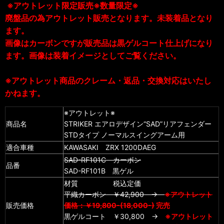
※アウトレット限定販売※数量限定※
廃盤品の為アウトレット販売となります。未装着品となり
ます。
画像はカーボンですが販売品は黒ゲルコート仕上げになり
ます。画像は装着イメージとしてご覧ください。
※アウトレット商品のクレーム・返品・交換対応はいたし
かねます。
※アウトレット※
商品名
STRIKER エアロデザイン“SAD”リアフェンダー
STDタイプ ノーマルスイングアーム用
適合車種
KAWASAKI ZRX 1200DAEG
SAD-RF101C カーボン
品番
SAD-RF101B 黒ゲル
材質 税込定価
平織カーボン ￥42,900 →
※アウトレット
販売価格
価格：￥19,800-(18,000-)
完売
黒ゲルコート ￥30,800
→
※アウトレット