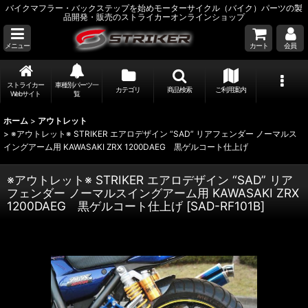
バイクマフラー・バックステップを始めモーターサイクル（バイク）パーツの製
品開発・販売のストライカーオンラインショップ
メニュー
カート
会員
ストライカー
車種別パーツ一
カテゴリ
商品検索
ご利用案内
Webサイト
覧
ホーム
>
アウトレット
>
※アウトレット※ STRIKER エアロデザイン “SAD” リアフェンダー ノーマルス
イングアーム用 KAWASAKI ZRX 1200DAEG 黒ゲルコート仕上げ
※アウトレット※ STRIKER エアロデザイン “SAD” リア
フェンダー ノーマルスイングアーム用 KAWASAKI ZRX
1200DAEG 黒ゲルコート仕上げ
[
SAD-RF101B
]