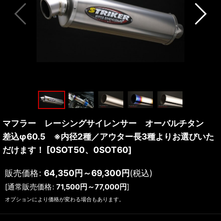
マフラー レーシングサイレンサー オーバルチタン
差込φ60.5 ※内径2種／アウター長3種よりお選びいた
だけます！
[
0SOT50、0SOT60
]
販売価格
:
64,350
円
～69,300
円
(税込)
[
通常販売価格
:
71,500
円
～77,000
円
]
オプションにより価格が変わる場合もあります。