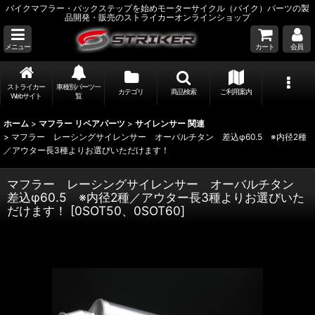
バイクマフラー・バックステップを始めモーターサイクル（バイク）パーツの製
品開発・販売のストライカーオンラインショップ
メニュー
カート
会員
ストライカー
車種別パーツ一
カテゴリ
商品検索
ご利用案内
Webサイト
覧
ホーム
>
マフラー リペアパーツ
>
サイレンサー 関連
>
マフラー レーシングサイレンサー オーバルチタン 差込φ60.5 ※内径2種
／アウター長3種よりお選びいただけます！
マフラー レーシングサイレンサー オーバルチタン
差込φ60.5 ※内径2種／アウター長3種よりお選びいた
だけます！
[
0SOT50、0SOT60
]