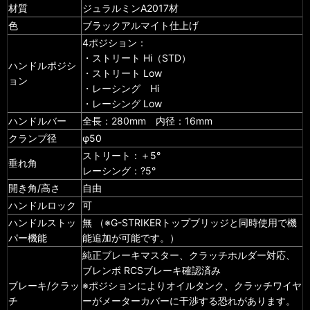
材質
ジュラルミンA2017材
色
ブラックアルマイト仕上げ
4ポジション：
・ストリート Hi（STD）
ハンドルポジシ
・ストリート Low
ョン
・レーシング Hi
・レーシング Low
ハンドルバー
全長：280mm 内径：16mm
クランプ径
φ50
ストリート：＋5°
垂れ角
レーシング：?5°
開き角/高さ
自由
ハンドルロック
可
ハンドルストッ
無 （※G-STRIKERトップブリッジと同時使用で機
パー機能
能追加が可能です。）
純正ブレーキマスター、クラッチホルダー対応、
ブレンボ RCSブレーキ確認済み
ブレーキ/クラッ
※ポジションによりオイルタンク、クラッチワイヤ
チ
ーがメーターカバーに干渉する恐れがあります。