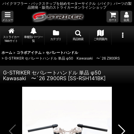
バイクマフラー・バックステップを始めモーターサイクル（バイク）パーツの製
品開発・販売のストライカーオンラインショップ
メニュー
カート
会員
ストライカー
車種別パーツ一
カテゴリ
商品検索
ご利用案内
Webサイト
覧
ホーム
>
コラボアイテム
>
セパレートハンドル
>
G-STRIKER セパレートハンドル 単品 φ50 Kawasaki 〜`26 Z900RS
G-STRIKER セパレートハンドル 単品 φ50
Kawasaki 〜`26 Z900RS
[
SS-RSH141BK
]