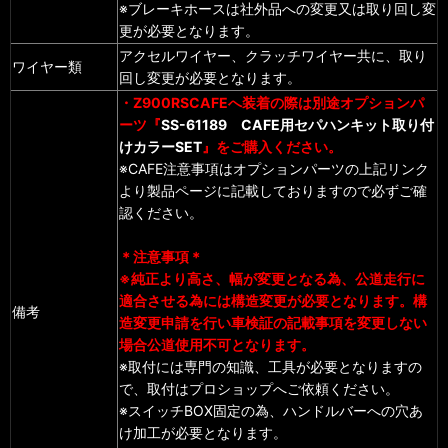
※ブレーキホースは社外品への変更又は取り回し変
更が必要となります。
アクセルワイヤー、クラッチワイヤー共に、取り
ワイヤー類
回し変更が必要となります。
・Z900RSCAFEへ装着の際は別途オプションパ
ーツ『
SS-61189 CAFE用セパハンキット取り付
けカラーSET
』をご購入ください。
※CAFE注意事項はオプションパーツの上記リンク
より製品ページに記載しておりますので必ずご確
認ください。
＊注意事項＊
※純正より高さ、幅が変更となる為、公道走行に
適合させる為には構造変更が必要となります。構
備考
造変更申請を行い車検証の記載事項を変更しない
場合公道使用不可となります。
※取付には専門の知識、工具が必要となりますの
で、取付はプロショップへご依頼ください。
※スイッチBOX固定の為、ハンドルバーへの穴あ
け加工が必要となります。