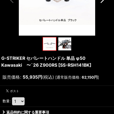
G-STRIKER セパレートハンドル 単品 φ50
Kawasaki 〜`26 Z900RS
[
SS-RSH141BK
]
販売価格
:
55,935
円
(税込)
[
通常販売価格
:
62,150
円
]
数量
:
返品特約に関する重要事項