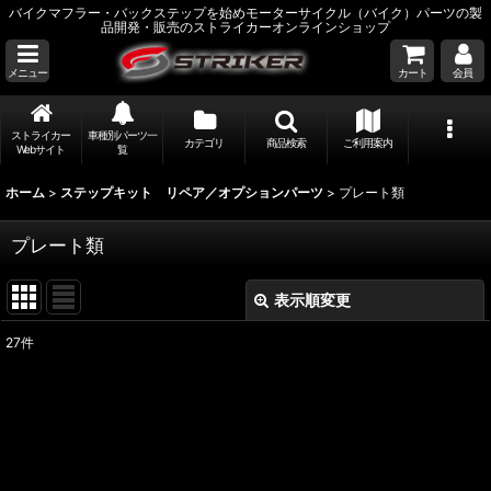
バイクマフラー・バックステップを始めモーターサイクル（バイク）パーツの製
品開発・販売のストライカーオンラインショップ
メニュー
カート
会員
ストライカー
車種別パーツ一
カテゴリ
商品検索
ご利用案内
Webサイト
覧
ホーム
>
ステップキット リペア／オプションパーツ
>
プレート類
プレート類
表示順変更
閉じる
27
件
表示数
:
並び順
:
絞り込む