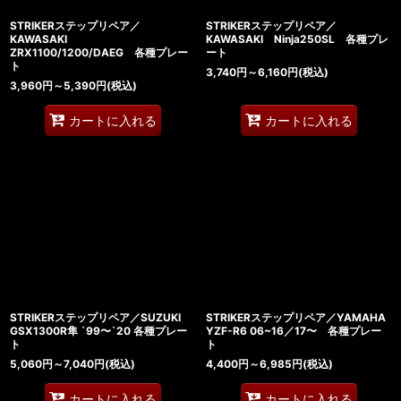
STRIKERステップリペア／
STRIKERステップリペア／
KAWASAKI
KAWASAKI Ninja250SL 各種プレ
ZRX1100/1200/DAEG 各種プレー
ート
ト
3,740
円
～6,160
円
(税込)
3,960
円
～5,390
円
(税込)
カートに入れる
カートに入れる
STRIKERステップリペア／SUZUKI
STRIKERステップリペア／YAMAHA
GSX1300R隼 `99〜`20 各種プレー
YZF-R6 06~16／17〜 各種プレー
ト
ト
5,060
円
～7,040
円
(税込)
4,400
円
～6,985
円
(税込)
カートに入れる
カートに入れる