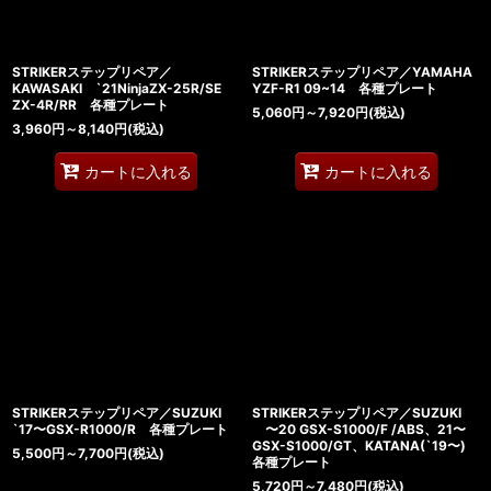
STRIKERステップリペア／
STRIKERステップリペア／YAMAHA
KAWASAKI `21NinjaZX-25R/SE
YZF-R1 09~14 各種プレート
ZX-4R/RR 各種プレート
5,060
円
～7,920
円
(税込)
3,960
円
～8,140
円
(税込)
カートに入れる
カートに入れる
STRIKERステップリペア／SUZUKI
STRIKERステップリペア／SUZUKI
`17〜GSX-R1000/R 各種プレート
〜20 GSX-S1000/F /ABS、21〜
GSX-S1000/GT、KATANA(`19〜)
5,500
円
～7,700
円
(税込)
各種プレート
5,720
円
～7,480
円
(税込)