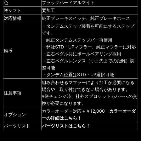
色
ブラックハードアルマイト
逆シフト
要加工
対応情報
純正ブレーキスイッチ、純正ブレーキホース
・タンデムステップ装着を可能にするステップ
です。
・純正タンデムステップバー再使用
・弊社STD・UPマフラー、純正マフラーに対応
備考
・左右ペダル共にボールベアリング採用
・左右ペダルレングス（つま先までの距離）調
整可能
・タンデム位置はSTD・UP選択可能
組み合わせるマフラーにより加工が必要になる
場合や、取り付けできない場合があります。
注意事項
※逆チェンジ時、社外スプロケットカバーへの交
換が必要になります。
カラーオーダー対応＋￥12,000
カラーオーダ
オプション
ーの詳細はこちら！
パーツリスト
パーツリストはこちら！