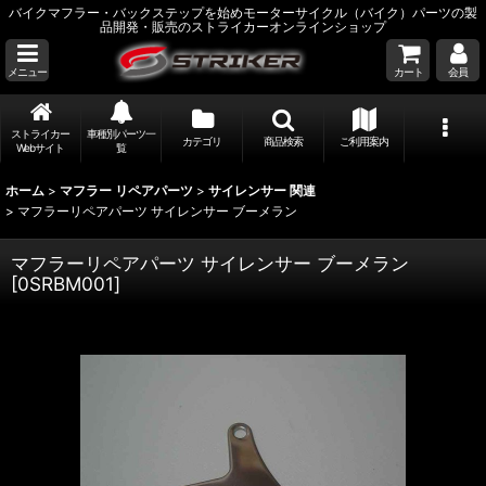
バイクマフラー・バックステップを始めモーターサイクル（バイク）パーツの製
品開発・販売のストライカーオンラインショップ
メニュー
カート
会員
ストライカー
車種別パーツ一
カテゴリ
商品検索
ご利用案内
Webサイト
覧
ホーム
>
マフラー リペアパーツ
>
サイレンサー 関連
>
マフラーリペアパーツ サイレンサー ブーメラン
マフラーリペアパーツ サイレンサー ブーメラン
[
0SRBM001
]