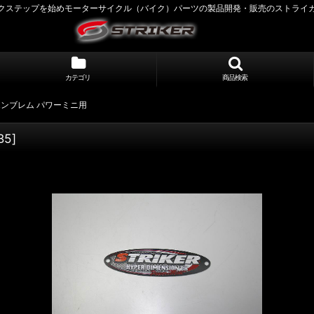
クステップを始めモーターサイクル（バイク）パーツの製品開発・販売のストライ
カテゴリ
商品検索
ンブレム パワーミニ用
B5
]