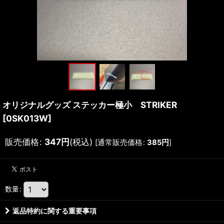
オリジナルグッズ ステッカー極小 STRIKER
[
0SK013W
]
販売価格
:
347
円
(税込)
[
通常販売価格
:
385
円
]
数量
:
返品特約に関する重要事項