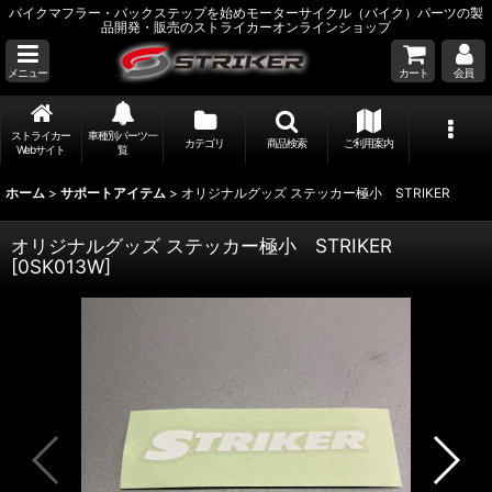
バイクマフラー・バックステップを始めモーターサイクル（バイク）パーツの製
品開発・販売のストライカーオンラインショップ
メニュー
カート
会員
ストライカー
車種別パーツ一
カテゴリ
商品検索
ご利用案内
Webサイト
覧
ホーム
>
サポートアイテム
>
オリジナルグッズ ステッカー極小 STRIKER
オリジナルグッズ ステッカー極小 STRIKER
[
0SK013W
]