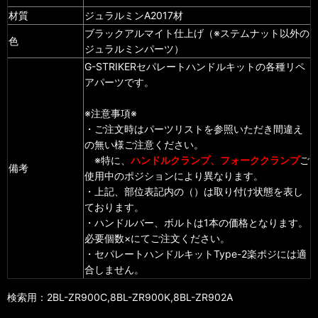
材質
ジュラルミンA2017材
ブラックアルマイト仕上げ（※ステムナット以外の
色
ジュラルミンパーツ）
G-STRIKERセパレートハンドルキットの各種リペ
アパーツです。
※注意事項※
・ご注文時はパーツリストを参照いただき間違え
の無い様ご注意ください。
※特に、
ハンドルクランプ、フォーククランプ
ご
備考
使用中のポジションにより異なります。
・上記、部位表記内の（）は取り付け状態を表し
ております。
・ハンドルバー、ボルトは1本の価格となります。
必要個数×にてご注文ください。
・セパレートハンドルキットType-2楽ポジには適
合しません。
検索用：2BL-ZR900C,8BL-ZR900K,8BL-ZR902A