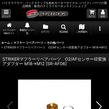
バイクマフラー・バックステップを始めモーターサイクル（バイク）パーツの製
品開発・販売のストライカーオンラインショップ
メニュー
カート
会員
ストライカー
車種別パーツ一
カテゴリ
商品検索
ご利用案内
Webサイト
覧
ホーム
>
マフラー リペアパーツ
>
その他パーツ
>
STRIKERマフラーリペアパーツ O2/AFセンサー径変換アダプター M18→M12
STRIKERマフラーリペアパーツ O2/AFセンサー径変換
アダプター M18→M12
[
SR-AF06
]