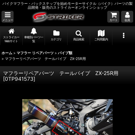
バイクマフラー・バックステップを始めモーターサイクル（バイク）パーツの製
品開発・販売のストライカーオンラインショップ
メニュー
カート
会員
ストライカー
車種別パーツ一
カテゴリ
商品検索
ご利用案内
Webサイト
覧
ホーム
>
マフラー リペアパーツ
>
パイプ類
>
マフラーリペアパーツ テールパイプ ZX-25R用
マフラーリペアパーツ テールパイプ ZX-25R用
[
0TP941573
]