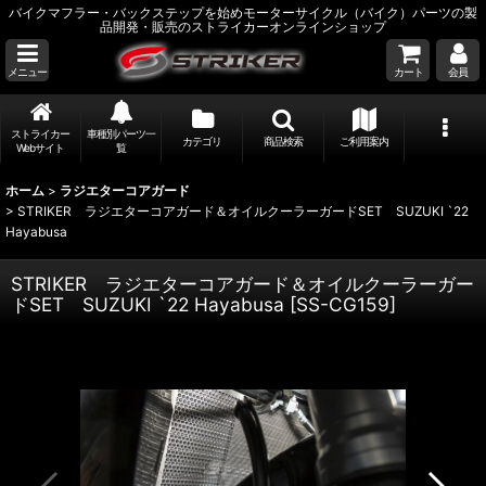
バイクマフラー・バックステップを始めモーターサイクル（バイク）パーツの製
品開発・販売のストライカーオンラインショップ
メニュー
カート
会員
ストライカー
車種別パーツ一
カテゴリ
商品検索
ご利用案内
Webサイト
覧
ホーム
>
ラジエターコアガード
>
STRIKER ラジエターコアガード＆オイルクーラーガードSET SUZUKI `22
Hayabusa
STRIKER ラジエターコアガード＆オイルクーラーガー
ドSET SUZUKI `22 Hayabusa
[
SS-CG159
]