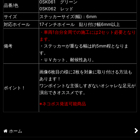
0SK061 グリーン
品番/色
0SK062 レッド
サイズ
ステッカーサイズ(幅)：6mm
対応ホイール
17インチホイール 貼り付け幅6mm以上
・車両1台分全周での施工には2セット必要となり
ます。
備考
・ステッカーが重なる幅は約5mm程となりま
す。
・ＵＶカット、耐候性あり。
画像6枚目の様に2枚を対象に取り付ける方法も
あります！
ワンポイントな主張しすぎないオシャレな足元が
ポイント！
演出できオススメです。
※ネコポス発送可能商品
ホーム