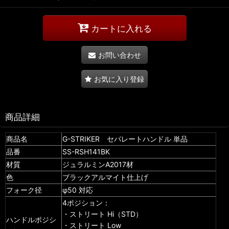
カートに入れる
お問い合わせ
お気に入り登録
商品詳細
商品名
G-STRIKER セパレートハンドル 単品
品番
SS-RSH141BK
材質
ジュラルミンA2017材
色
ブラックアルマイト仕上げ
フォーク径
φ50 対応
4ポジション：
・ストリート Hi（STD）
ハンドルポジシ
・ストリート Low