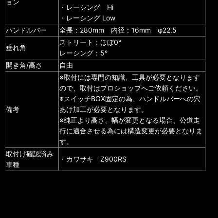
ョン
・レーシング Hi
・レーシング Low
ハンドルバー
全長：280mm 内径：16mm φ22.5
ストリート：ほぼ0°
垂れ角
レーシング：5°
開き角/高さ
自由
※取付には専門の知識、工具が必要となります
ので、取付はプロショップへご依頼ください。
※スイッチBOX固定の為、ハンドルバーへの穴
備考
あけ加工が必要となります。
※純正より高さ、幅が変更となる場合、公道走
行に適合させる為には構造変更が必要となりま
す。
取付け確認済み
・カワサキ Z900RS
車種
検索用：2BL-ZR900C,8BL-ZR900K,8BL-ZR902A