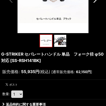
G-STRIKER セパレートハンドル 単品 フォーク径 φ50
対応
[
SS-RSH141BK
]
販売価格
:
55,935
円
(税込)
[
通常販売価格
:
62,150
円
]
数量
:
返品特約に関する重要事項