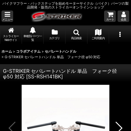
バイクマフラー・バックステップを始めモーターサイクル（バイク）パーツの製
品開発・販売のストライカーオンラインショップ
メニュー
カート
会員
ストライカー
車種別パーツ一
カテゴリ
商品検索
ご利用案内
Webサイト
覧
ホーム
>
コラボアイテム
>
セパレートハンドル
>
G-STRIKER セパレートハンドル 単品 フォーク径 φ50 対応
G-STRIKER セパレートハンドル 単品 フォーク径
φ50 対応
[
SS-RSH141BK
]