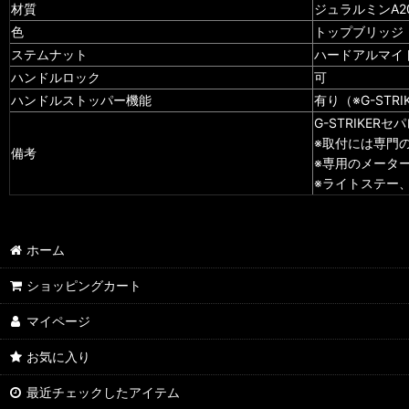
材質
ジュラルミンA2
色
トップブリッジ：
ステムナット
ハードアルマイ
ハンドルロック
可
ハンドルストッパー機能
有り（※G-ST
G-STRIKE
※取付には専門
備考
※専用のメータ
※ライトステー
ホーム
ショッピングカート
マイページ
お気に入り
最近チェックしたアイテム