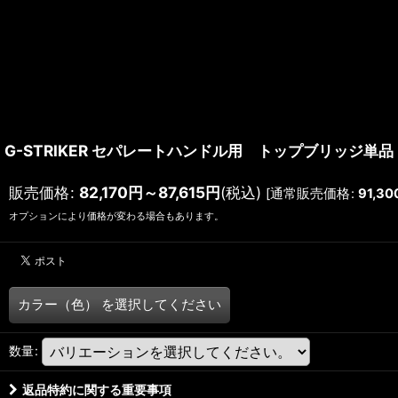
G-STRIKER セパレートハンドル用 トップブリッジ単品 K
販売価格
:
82,170
円
～87,615
円
(税込)
[
通常販売価格
:
91,30
オプションにより価格が変わる場合もあります。
カラー（色）
を選択してください
数量
:
返品特約に関する重要事項