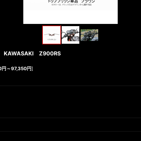
AWASAKI Z900RS
0
円
～97,350
円
]