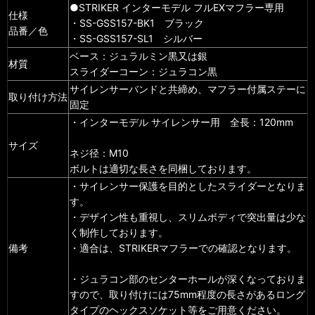
●STRIKER インターモデル フルEXマフラー専用
仕様
・SS-GSS157-BK1 ブラック
品番／色
・SS-GSS157-SL1 シルバー
ベース：ジュラルミン黒又は銀
材質
スライダーコーン：ジュラコン黒
サイレンサーバンドと共締め、マフラー付属ステーに
取り付け方法
固定
・インターモデル サイレンサー用 全長：120mm
サイズ
ネジ径：M10
ボルトは適切な長さを同梱しております。
・サイレンサー保護を目的としたスライダーとなりま
す。
・デザイン性も重視し、スリムボディで突出量は少な
く制作しております。
備考
・適合は、STRIKERマフラーでの確認となります。
・ジュラコン部のセンターホールが深くなっておりま
すので、取り付けには75mm程度の長さがあるロング
タイプのヘックスソケット等をご用意ください。