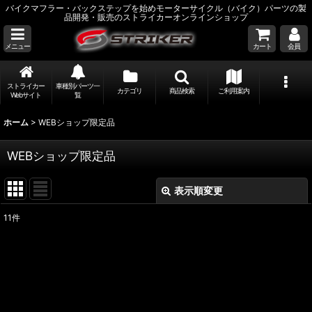
バイクマフラー・バックステップを始めモーターサイクル（バイク）パーツの製
品開発・販売のストライカーオンラインショップ
メニュー
カート
会員
ストライカー
車種別パーツ一
カテゴリ
商品検索
ご利用案内
Webサイト
覧
ホーム
>
WEBショップ限定品
WEBショップ限定品
表示順変更
閉じる
11
件
表示数
:
並び順
:
絞り込む