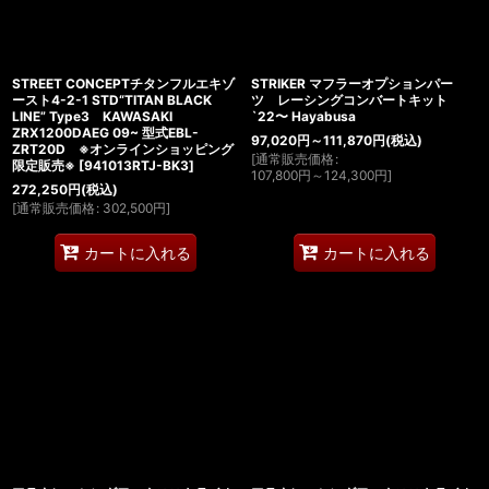
STREET CONCEPTチタンフルエキゾ
STRIKER マフラーオプションパー
ースト4-2-1 STD“TITAN BLACK
ツ レーシングコンバートキット
LINE” Type3 KAWASAKI
`22〜 Hayabusa
ZRX1200DAEG 09~ 型式EBL-
97,020
円
～111,870
円
(税込)
ZRT20D ※オンラインショッピング
[
通常販売価格
:
限定販売※
[
941013RTJ-BK3
]
107,800
円
～124,300
円
]
272,250
円
(税込)
[
通常販売価格
:
302,500
円
]
カートに入れる
カートに入れる