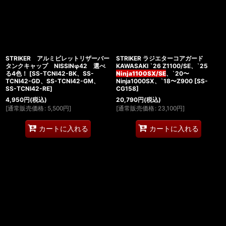
STRIKER アルミビレットリザーバー
STRIKER ラジエターコアガード
タンクキャップ NISSINφ42 選べ
KAWASAKI `26 Z1100/SE、`25
る4色！
[
SS-TCNI42-BK、SS-
Ninja1100SX/SE
、`20〜
TCNI42-GD、SS-TCNI42-GM、
Ninja1000SX、`18〜Z900
[
SS-
SS-TCNI42-RE
]
CG158
]
4,950
円
(税込)
20,790
円
(税込)
[
通常販売価格
:
5,500
円
]
[
通常販売価格
:
23,100
円
]
カートに入れる
カートに入れる