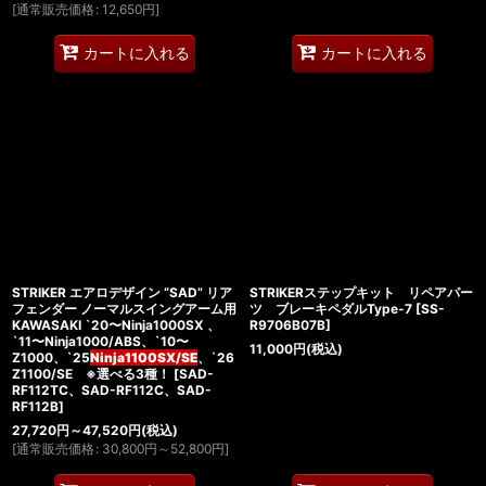
[
通常販売価格
:
12,650
円
]
カートに入れる
カートに入れる
STRIKER エアロデザイン “SAD” リア
STRIKERステップキット リペアパー
フェンダー ノーマルスイングアーム用
ツ ブレーキペダルType-7
[
SS-
KAWASAKI `20〜Ninja1000SX 、
R9706B07B
]
`11〜Ninja1000/ABS、`10〜
11,000
円
(税込)
Z1000、`25
Ninja1100SX/SE
、`26
Z1100/SE ※選べる3種！
[
SAD-
RF112TC、SAD-RF112C、SAD-
RF112B
]
27,720
円
～47,520
円
(税込)
[
通常販売価格
:
30,800
円
～52,800
円
]