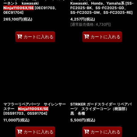
ーネント kawasaki
Kawasaki、Honda、Yamaha系
[
SS-
Ninja1100SX/SE
[
0EC91703、
FC2025-BK、SS-FC2025-GD、
0EC91704
]
SS-FC2025-GM、SS-FC2025-RE
]
265,100
円
(税込)
4,257
円
(税込)
[
通常販売価格
:
4,730
円
]
カートに入れる
カートに入れる
マフラーリペアパーツ サイレンサー
STRIKER ガードスライダー リペアパ
ステー
Ninja1100SX/SE
ーツ スライダーコーン（樹脂部）
[
0SS91703、0SS91704
]
黒 各種
11,000
円
(税込)
5,500
円
(税込)
カートに入れる
カートに入れる