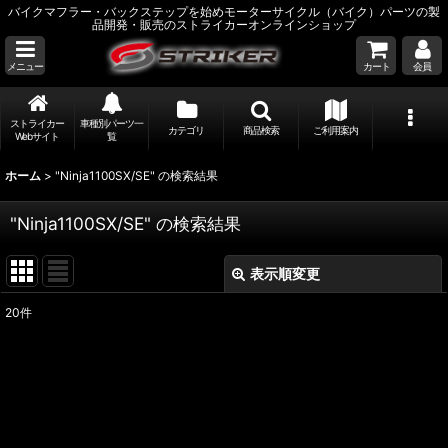
バイクマフラー・バックステップを始めモーターサイクル（バイク）パーツの製
品開発・販売のストライカーオンラインショップ
メニュー
カート
会員
ストライカー
車種別パーツ一
カテゴリ
商品検索
ご利用案内
Webサイト
覧
ホーム
>
"Ninja1100SX/SE"
の
検索結果
"Ninja1100SX/SE"
の
検索結果
表示順変更
閉じる
20
件
商品検索
:
表示数
:
並び順
: