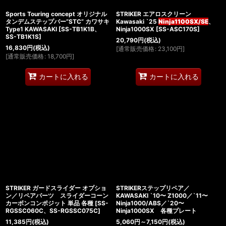
Sports Touring concept オリジナル
STRIKER エアロスクリーン
タンデムステップバー“STC” カワサキ
Kawasaki `25
Ninja1100SX/SE
、
Type1 KAWASAKI
[
SS-TB1K1B、
Ninja1000SX
[
SS-ASC170S
]
SS-TB1K1S
]
20,790
円
(税込)
16,830
円
(税込)
[
通常販売価格
:
23,100
円
]
[
通常販売価格
:
18,700
円
]
カートに入れる
カートに入れる
STRIKER ガードスライダー オプショ
STRIKERステップリペア／
ン／リペアパーツ スライダーコーン
KAWASAKI `10〜 Z1000／`11〜
カーボンコンポジット 単品 各種
[
SS-
Ninja1000/ABS／`20〜
RGSSC060C、SS-RGSSC075C
]
Ninja1000SX 各種プレート
11,385
円
(税込)
5,060
円
～7,150
円
(税込)