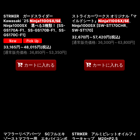
STRIKER ガードスライダー
ストライカーワークス オリジナル『マ
Kawasaki `25
Ninja1100SX/SE
、
イルドシート』
Ninja1100SX/SE
、
Ninja1000SX 選べる3種類！
[
SS-
Ninja1000SX
[
SW-ST170CHR、
GS170A-F1、SS-GS170B-F1、SS-
SW-ST170
]
GS170C-F1
]
32,670
円
～57,420
円
(税込)
[
通常販売価格
:
36,300
円
～63,800
円
]
33,165
円
～48,015
円
(税込)
[
通常販売価格
:
36,850
円
～53,350
円
]
カートに入れる
カートに入れる
マフラーリペアパーツ SCフルエキ
STRIKER アルミビレットオイルフィ
ゾーストマフラー用 エキパイコンポ
ラーキャップ M20×P2.5