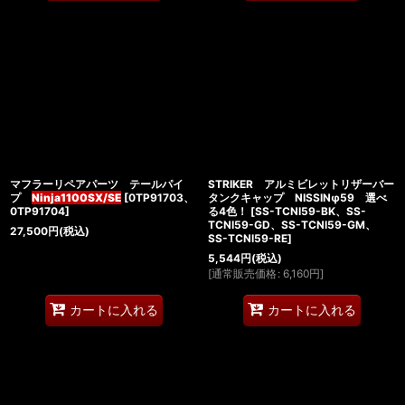
マフラーリペアパーツ テールパイ
STRIKER アルミビレットリザーバー
プ
Ninja1100SX/SE
[
0TP91703、
タンクキャップ NISSINφ59 選べ
0TP91704
]
る4色！
[
SS-TCNI59-BK、SS-
TCNI59-GD、SS-TCNI59-GM、
27,500
円
(税込)
SS-TCNI59-RE
]
5,544
円
(税込)
[
通常販売価格
:
6,160
円
]
カートに入れる
カートに入れる